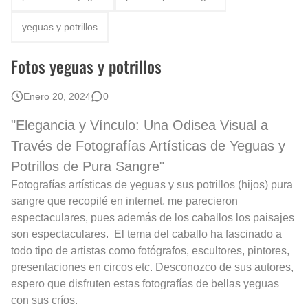
Rostros Bellos, La Perfección del Dibujo A Lápiz, Biryulina Vita
yeguas y potrillos
Fotos Artísticas de las Actrices de Hollywood Más Bellas del Mundo
Fotos yeguas y potrillos
Que significan los cuadros de negras africanas?
Enero 20, 2024
0
El mundo del arte en pintura surrealista
"Elegancia y Vínculo: Una Odisea Visual a
Través de Fotografías Artísticas de Yeguas y
Potrillos de Pura Sangre"
Fotografías artísticas de yeguas y sus potrillos (hijos) pura
sangre que recopilé en internet, me parecieron
espectaculares, pues además de los caballos los paisajes
son espectaculares. El tema del caballo ha fascinado a
todo tipo de artistas como fotógrafos, escultores, pintores,
presentaciones en circos etc. Desconozco de sus autores,
espero que disfruten estas fotografías de bellas yeguas
con sus críos.