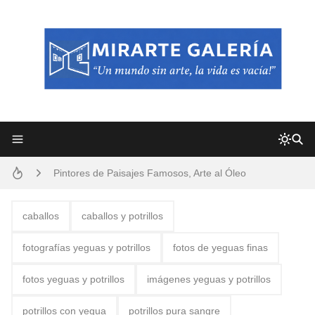
Frutas y Flores Para Colorear Imágenes
Pintores de Paisajes Famosos, Arte al Óleo
Dibujos para Colorear, una Actividad Divertida para Niños y Niñas
caballos
caballos y potrillos
Dibujos Fáciles Para Pintar con Acrílico (Minimalismo Artístico)
fotografías yeguas y potrillos
fotos de yeguas finas
Convocatoria exposición itinerante "SEMILLAS DE ARMONÍA 2025"
fotos yeguas y potrillos
imágenes yeguas y potrillos
San Valentín Dibujos a Lápiz del 14 de Febrero
potrillos con yegua
potrillos pura sangre