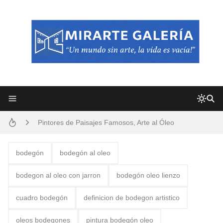
Frutas y Flores Para Colorear Imágenes
Pintores de Paisajes Famosos, Arte al Óleo
Dibujos para Colorear, una Actividad Divertida para Niños y Niñas
bodegón
bodegón al oleo
Dibujos Fáciles Para Pintar con Acrílico (Minimalismo Artístico)
bodegon al oleo con jarron
bodegón oleo lienzo
Convocatoria exposición itinerante "SEMILLAS DE ARMONÍA 2025"
cuadro bodegón
definicion de bodegon artistico
San Valentín Dibujos a Lápiz del 14 de Febrero
oleos bodegones
pintura bodegón oleo