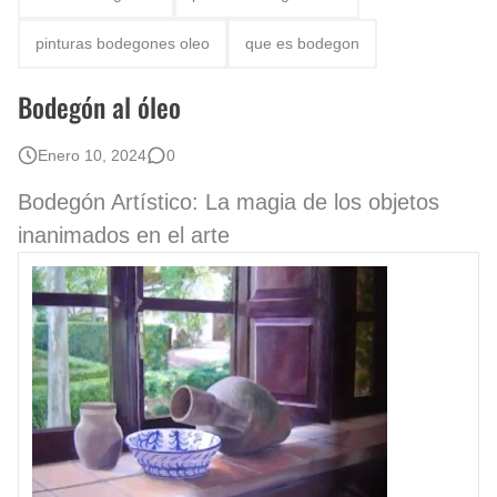
Rostros Bellos, La Perfección del Dibujo A Lápiz, Biryulina Vita
pinturas bodegones oleo
que es bodegon
Fotos Artísticas de las Actrices de Hollywood Más Bellas del Mundo
Bodegón al óleo
Que significan los cuadros de negras africanas?
Enero 10, 2024
0
El mundo del arte en pintura surrealista
Bodegón Artístico: La magia de los objetos
inanimados en el arte