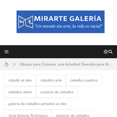
Frutas y Flores Para Colorear Imágenes
Pintores de Paisajes Famosos, Arte al Óleo
Dibujos para Colorear, una Actividad Divertida para Niños y Niñas
Dibujos Fáciles Para Pintar con Acrílico (Minimalismo Artístico)
caballo al oleo
caballos arte
caballos cuadros
Convocatoria exposición itinerante "SEMILLAS DE ARMONÍA 2025"
caballos oleos
cuadros de caballos
San Valentín Dibujos a Lápiz del 14 de Febrero
galería de caballos pintados al oleo
Rostros Bellos, La Perfección del Dibujo A Lápiz, Biryulina Vita
José Antonio Rodríguez
pintores de caballos