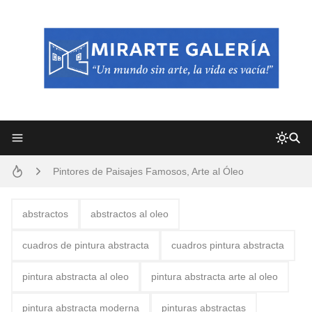
Frutas y Flores Para Colorear Imágenes
Pintores de Paisajes Famosos, Arte al Óleo
Dibujos para Colorear, una Actividad Divertida para Niños y Niñas
abstractos
abstractos al oleo
Dibujos Fáciles Para Pintar con Acrílico (Minimalismo Artístico)
cuadros de pintura abstracta
cuadros pintura abstracta
Convocatoria exposición itinerante "SEMILLAS DE ARMONÍA 2025"
pintura abstracta al oleo
pintura abstracta arte al oleo
San Valentín Dibujos a Lápiz del 14 de Febrero
pintura abstracta moderna
pinturas abstractas