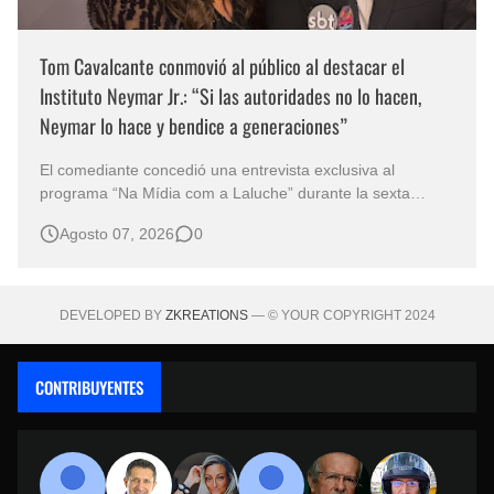
Tom Cavalcante conmovió al público al destacar el
Instituto Neymar Jr.: “Si las autoridades no lo hacen,
Neymar lo hace y bendice a generaciones”
El comediante concedió una entrevista exclusiva al
programa “Na Mídia com a Laluche” durante la sexta
edición de la Subasta del Instituto Neymar Jr., uno de los
Agosto 07, 2026
0
eventos benéficos más importantes de Brasil. En medio del
glamour de la sexta edición de la Subasta del Instituto
Neymar Jr., considerad…
DEVELOPED BY
ZKREATIONS
— © YOUR COPYRIGHT 2024
CONTRIBUYENTES