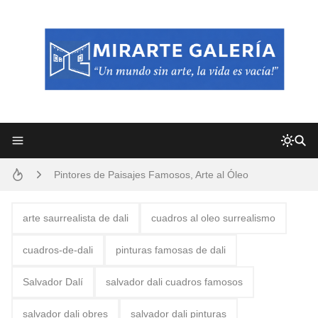
Frutas y Flores Para Colorear Imágenes
Pintores de Paisajes Famosos, Arte al Óleo
Dibujos para Colorear, una Actividad Divertida para Niños y Niñas
Dibujos Fáciles Para Pintar con Acrílico (Minimalismo Artístico)
arte saurrealista de dali
cuadros al oleo surrealismo
Convocatoria exposición itinerante "SEMILLAS DE ARMONÍA 2025"
cuadros-de-dali
pinturas famosas de dali
San Valentín Dibujos a Lápiz del 14 de Febrero
Salvador Dalí
salvador dali cuadros famosos
Rostros Bellos, La Perfección del Dibujo A Lápiz, Biryulina Vita
salvador dali obres
salvador dali pinturas