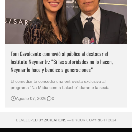
Tom Cavalcante conmovió al público al destacar el
Instituto Neymar Jr.: “Si las autoridades no lo hacen,
Neymar lo hace y bendice a generaciones”
El comediante concedió una entrevista exclusiva al
programa “Na Mídia com a Laluche” durante la sexta
edición de la Subasta del Instituto Neymar Jr., uno de los
Agosto 07, 2026
0
eventos benéficos más importantes de Brasil. En medio del
glamour de la sexta edición de la Subasta del Instituto
Neymar Jr., considerad…
DEVELOPED BY
ZKREATIONS
— © YOUR COPYRIGHT 2024