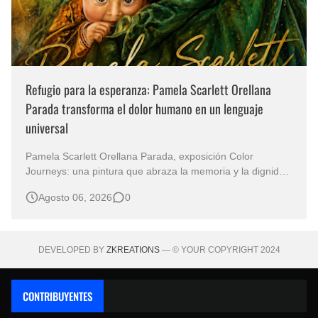
Refugio para la esperanza: Pamela Scarlett Orellana
Parada transforma el dolor humano en un lenguaje
universal
Pamela Scarlett Orellana Parada, exposición Color
Journeys: una pintura que abraza la memoria y la dignidad
La primera mirada basta para comprender que algunas
Agosto 06, 2026
0
obras no necesitan levantar la voz para permanecer en la
memoria. "Refuge in Your Mantle", de la artista Pamela
Scarlett Orella…
DEVELOPED BY
ZKREATIONS
— © YOUR COPYRIGHT 2024
CONTRIBUYENTES