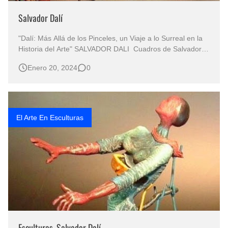
Salvador Dalí
"Dalí: Más Allá de los Pinceles, un Viaje a lo Surreal en la
Historia del Arte" SALVADOR DALI Cuadros de Salvador
Dalí Pinturas Surrealista Arte Surrealista Salvador Dalí
Enero 20, 2024
0
Pintor Salvador Dalí Arte Surrealismo "Desentrañando la
Vida y Obra del Maestro Surrealista Salvador Dal…
El Arte En Esculturas
Esculturas, Salvador Dalí