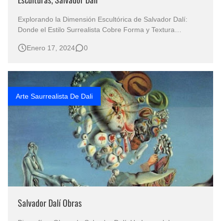
Explorando la Dimensión Escultórica de Salvador Dalí:
Donde el Estilo Surrealista Cobre Forma y Textura
Salvador Dalí, el maestro del surrealismo, no solo dejó una
Enero 17, 2024
0
marca indeleble en el lienzo, sino que también extendió su
genialidad al reino tridimensional con sus famosas
esculturas. SALVADOR…
Arte Saurrealista De Dali
Salvador Dalí Obras