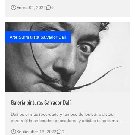
Imágenes cuadros de Dalí Imágenes - Pintura Española -
Enero 02, 2024
0
Pintura al Óleo Surrealista CUADROS ARTE
SURREALISTAS / PINTURAS ARTE SURREALISTA /
SALVADOR DALI Cuadros al Óleo Surrealis…
Arte Surrealista Salvador Dalí
Galería pinturas Salvador Dalí
Dalí es el más recordado y famoso de los surrealistas,
pero a él le anteceden pensadores y artistas tales como el
Marqués de Sade, Heráclito, Charles Fourier, Hieronymus
Septiembre 13, 2023
0
Bosch (el Bosco) quienes sembraron la semilla de lo que