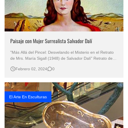
Paisaje con Mujer Surrealista Salvador Dalí
"Más Allá del Pincel: Desvelando el Misterio en el Retrato
de Mrs. María Sigall (1948) de Salvador Dalí" Retrato de
Mrs. María Sigall (1948) de Salvador Dalí Pinturas del
Febrero 02, 2024
0
Artista Salvador Dalí El Surrealismo de Salvador Dalí
Pintura Surrealista Femenina Arte Surrealista Salvador Dalí
…
El Arte En Esculturas