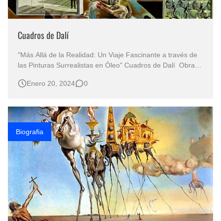
Cuadros de Dalí
"Más Allá de la Realidad: Un Viaje Fascinante a través de
las Pinturas Surrealistas en Óleo" Cuadros de Dalí Obras
Artísticas de Salvador Dalí Pintor Español Figueras
Enero 20, 2024
0
municipio de la provincia de Gerona, Cataluña España
ARTE SURREALISTA / PINTURAS FAMOSAS DE DALÍ /
PINTURA SURREALIS…
Biografia