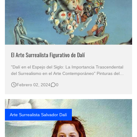
El Arte Surrealista Figurativo de Dalí
"Dalí en el Espejo del Siglo: La Importancia Trascendental
del Surrealismo en el Arte Contemporáneo" Pinturas del
Artista Salvador Dalí - El Surrealismo de Salvador Dalí -
Febrero 02, 2024
0
Pintura Figurativa Surrealista -Arte Surrealista Salvador
Dalí - Las Mejores Pinturas Surrealistas "El Genio de…
Arte Surrealista Salvador Dalí