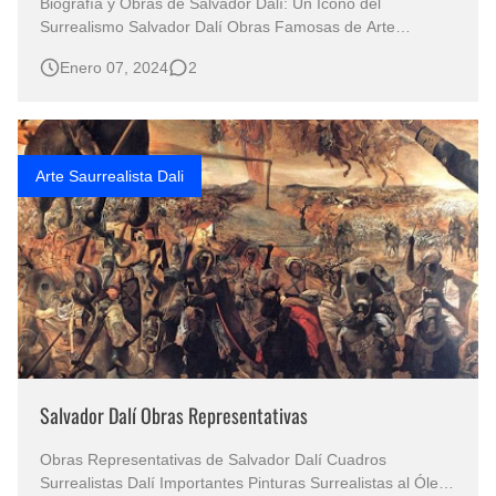
Biografía y Obras de Salvador Dalí: Un Icono del
Surrealismo Salvador Dalí Obras Famosas de Arte
Surrealista al óleo Galería de Principales Pinturas del
Enero 07, 2024
2
Surrealismo Pintura de España / Pintura Surrealista al Óleo
/ Imágenes cuadros de Dalí PINTURAS ARTE
SURREALISTA / OBRAS SURREALISTAS /…
Arte Saurrealista Dali
Salvador Dalí Obras Representativas
Obras Representativas de Salvador Dalí Cuadros
Surrealistas Dalí Importantes Pinturas Surrealistas al Óleo