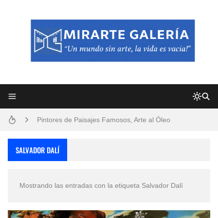
Frutas y Flores Para Colorear Imágenes
Pintores de Paisajes Famosos, Arte al Óleo
Dibujos para Colorear, una Actividad Divertida para Niños y Niñas
SALVADOR DALÍ
Dibujos Fáciles Para Pintar con Acrílico (Minimalismo Artístico)
Mostrando las entradas con la etiqueta
Salvador Dalí
Convocatoria exposición itinerante "SEMILLAS DE ARMONÍA 2025"
San Valentín Dibujos a Lápiz del 14 de Febrero