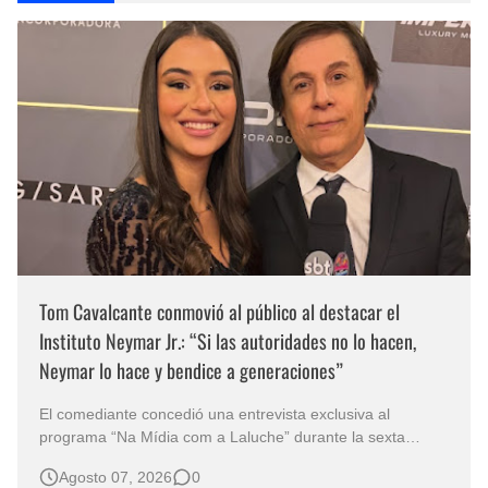
Tom Cavalcante conmovió al público al destacar el
Instituto Neymar Jr.: “Si las autoridades no lo hacen,
Neymar lo hace y bendice a generaciones”
El comediante concedió una entrevista exclusiva al
programa “Na Mídia com a Laluche” durante la sexta
edición de la Subasta del Instituto Neymar Jr., uno de los
Agosto 07, 2026
0
eventos benéficos más importantes de Brasil. En medio del