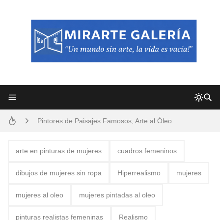
Frutas y Flores Para Colorear Imágenes
Pintores de Paisajes Famosos, Arte al Óleo
Dibujos para Colorear, una Actividad Divertida para Niños y Niñas
arte en pinturas de mujeres
cuadros femeninos
Dibujos Fáciles Para Pintar con Acrílico (Minimalismo Artístico)
dibujos de mujeres sin ropa
Hiperrealismo
mujeres
Convocatoria exposición itinerante "SEMILLAS DE ARMONÍA 2025"
mujeres al oleo
mujeres pintadas al oleo
San Valentín Dibujos a Lápiz del 14 de Febrero
pinturas realistas femeninas
Realismo