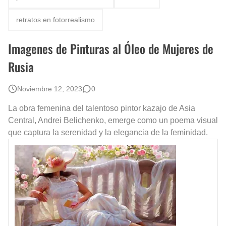
Rostros Bellos, La Perfección del Dibujo A Lápiz, Biryulina Vita
retratos en fotorrealismo
Fotos Artísticas de las Actrices de Hollywood Más Bellas del Mundo
Imagenes de Pinturas al Óleo de Mujeres de
Que significan los cuadros de negras africanas?
Rusia
El mundo del arte en pintura surrealista
Noviembre 12, 2023
0
La obra femenina del talentoso pintor kazajo de Asia
Central, Andrei Belichenko, emerge como un poema visual
que captura la serenidad y la elegancia de la feminidad.