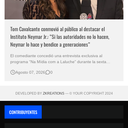
Tom Cavalcante conmovió al público al destacar el
Instituto Neymar Jr.: “Si las autoridades no lo hacen,
Neymar lo hace y bendice a generaciones”
El comediante concedió una entrevista exclusiva al
programa “Na Mídia com a Laluche” durante la sexta
edición de la Subasta del Instituto Neymar Jr., uno de los
Agosto 07, 2026
0
eventos benéficos más importantes de Brasil. En medio del
glamour de la sexta edición de la Subasta del Instituto
Neymar Jr., considerad…
DEVELOPED BY
ZKREATIONS
— © YOUR COPYRIGHT 2024
CONTRIBUYENTES