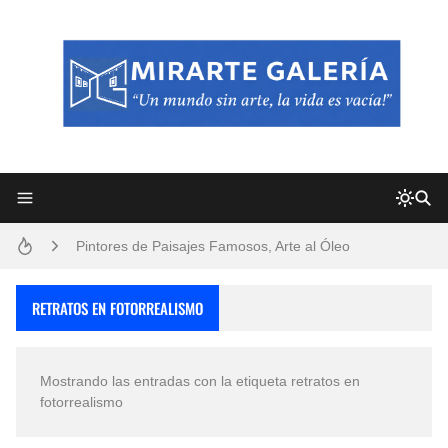
Frutas y Flores Para Colorear Imágenes
Pintores de Paisajes Famosos, Arte al Óleo
Dibujos para Colorear, una Actividad Divertida para Niños y Niñas
RETRATOS EN FOTORREALISMO
Dibujos Fáciles Para Pintar con Acrílico (Minimalismo Artístico)
Mostrando las entradas con la etiqueta
retratos en
Convocatoria exposición itinerante "SEMILLAS DE ARMONÍA 2025"
fotorrealismo
San Valentín Dibujos a Lápiz del 14 de Febrero