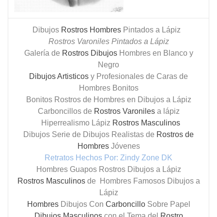
Dibujos
Rostros Hombres
Pintados a Lápiz
Rostros Varoniles Pintados a Lápiz
Galería de
Rostros Dibujos
Hombres en Blanco y
Negro
Dibujos Artisticos
y Profesionales de Caras de
Hombres Bonitos
Bonitos Rostros de Hombres en Dibujos a Lápiz
Carboncillos de
Rostros Varoniles
a lápiz
Hiperrealismo Lápiz
Rostros Masculinos
Dibujos
Serie de Dibujos Realistas de
Rostros de
Hombres
Jóvenes
Retratos Hechos Por: Zindy Zone DK
Hombres Guapos Rostros Dibujos a Lápiz
Rostros Masculinos
de Hombres Famosos Dibujos a
Lápiz
Hombres
Dibujos Con
Carboncillo
Sobre Papel
Dibujos Masculinos
con el Tema del
Rostro