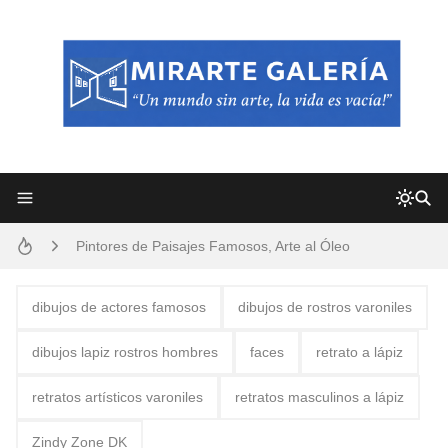
Frutas y Flores Para Colorear Imágenes
Pintores de Paisajes Famosos, Arte al Óleo
Dibujos para Colorear, una Actividad Divertida para Niños y Niñas
dibujos de actores famosos
dibujos de rostros varoniles
Dibujos Fáciles Para Pintar con Acrílico (Minimalismo Artístico)
dibujos lapiz rostros hombres
faces
retrato a lápiz
Convocatoria exposición itinerante "SEMILLAS DE ARMONÍA 2025"
retratos artísticos varoniles
retratos masculinos a lápiz
San Valentín Dibujos a Lápiz del 14 de Febrero
Zindy Zone DK