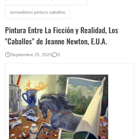
Fotos Artísticas de las Actrices de Hollywood Más Bellas del Mundo
surrealismo pintura caballos
Que significan los cuadros de negras africanas?
Pintura Entre La Ficción y Realidad, Los
El mundo del arte en pintura surrealista
"Caballos" de Jeanne Newton, E.U.A.
Septiembre 25, 2023
0