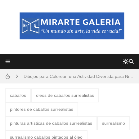
Frutas y Flores Para Colorear Imágenes
Pintores de Paisajes Famosos, Arte al Óleo
Dibujos para Colorear, una Actividad Divertida para Niños y Niñas
Dibujos Fáciles Para Pintar con Acrílico (Minimalismo Artístico)
caballos
oleos de caballos surrealistas
Convocatoria exposición itinerante "SEMILLAS DE ARMONÍA 2025"
pintores de caballos surrealistas
San Valentín Dibujos a Lápiz del 14 de Febrero
pinturas artísticas de caballos surrealistas
surrealismo
Rostros Bellos, La Perfección del Dibujo A Lápiz, Biryulina Vita
surrealismo caballos pintados al óleo