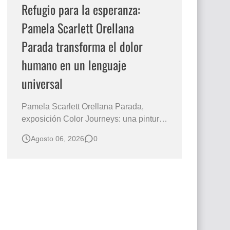
Refugio para la esperanza:
Pamela Scarlett Orellana
Parada transforma el dolor
humano en un lenguaje
universal
Pamela Scarlett Orellana Parada,
exposición Color Journeys: una pintura
que abraza la memoria y la dignidad La
Agosto 06, 2026
0
primera mirada basta para comprender
que algunas obras no necesitan
levantar la voz para permanecer en la
memoria. "Refuge in Your Mantle", de la
artista Pamela Scarlett Orella…