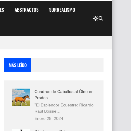
ES
ABSTRACTOS
SURREALISMO
MÁS LEÍDO
Cuadros de Caballos al Óleo en
Prados
"El Esplendor Ecuestre: Ricardo
Raúl Bossie…
Enero 28, 2024