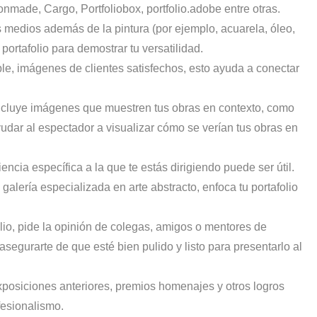
onmade, Cargo, Portfoliobox,
portfolio.adobe
entre otras.
es medios además de la pintura (por ejemplo, acuarela, óleo,
 portafolio para demostrar tu versatilidad.
ble, imágenes de clientes satisfechos, esto ayuda a conectar
 incluye imágenes que muestren tus obras en contexto, como
yudar al espectador a visualizar cómo se verían tus obras en
diencia específica a la que te estás dirigiendo puede ser útil.
alería especializada en arte abstracto, enfoca tu portafolio
folio, pide la opinión de colegas, amigos o mentores de
segurarte de que esté bien pulido y listo para presentarlo al
xposiciones anteriores, premios homenajes y otros logros
fesionalismo.