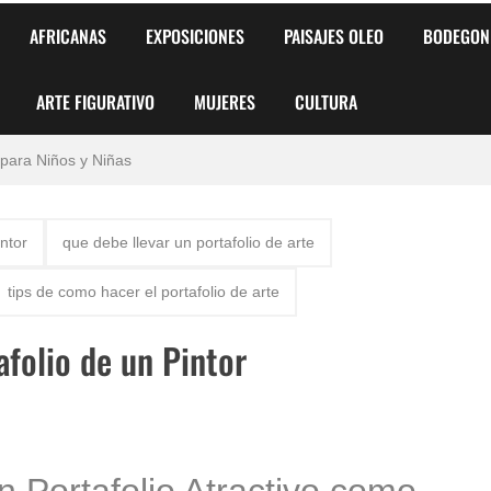
AFRICANAS
EXPOSICIONES
PAISAJES OLEO
BODEGON
ARTE FIGURATIVO
MUJERES
CULTURA
 para Niños y Niñas
alismo Artístico)
intor
que debe llevar un portafolio de arte
AS DE ARMONÍA 2025"
tips de como hacer el portafolio de arte
o
folio de un Pintor
, Biryulina Vita
 Más Bellas del Mundo
s?
n Portafolio Atractivo como