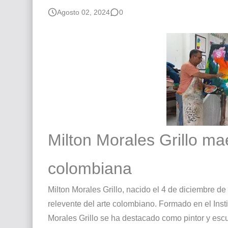
Que significan los cuadros de negras africana
Agosto 02, 2024
0
El mundo del arte en pintura surrealista
Milton Morales Grillo mae
colombiana
Milton Morales Grillo, nacido el 4 de diciembre d
relevente del arte colombiano. Formado en el Insti
Morales Grillo se ha destacado como pintor y escu