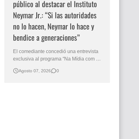
público al destacar el Instituto
Neymar Jr.: “Si las autoridades
no lo hacen, Neymar lo hace y
bendice a generaciones”
El comediante concedió una entrevista
exclusiva al programa “Na Mídia com a
Laluche” durante la sexta edición de la
Agosto 07, 2026
0
Subasta del Instituto Neymar Jr., uno de
los eventos benéficos más importantes
de Brasil. En medio del glamour de la
sexta edición de la Subasta del Instituto
Neymar Jr., considerad…