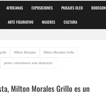
AFRICANAS
EXPOSICIONES
PAISAJES OLEO
BODEGON
ARTE FIGURATIVO
MUJERES
CULTURA
 para Niños y Niñas
rillo
Milton Morales
Milton Morales Grillo
alismo Artístico)
pintor colombiano arte abstracto
AS DE ARMONÍA 2025"
o
sta, Milton Morales Grillo es un
, Biryulina Vita
 Más Bellas del Mundo