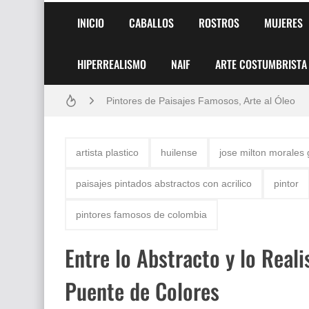
INICIO
CABALLOS
ROSTROS
MUJERES
HIPERREALISMO
NAIF
ARTE COSTUMBRISTA
Frutas y Flores Para Colorear Imágenes
Pintores de Paisajes Famosos, Arte al Óleo
Dibujos para Colorear, una Actividad Divertida
artista plastico
huilense
jose milton morales g
Dibujos Fáciles Para Pintar con Acrílico (Minim
paisajes pintados abstractos con acrilico
pintor
Convocatoria exposición itinerante "SEMILL
pintores famosos de colombia
San Valentín Dibujos a Lápiz del 14 de Febrer
Entre lo Abstracto y lo Reali
Rostros Bellos, La Perfección del Dibujo A Lápiz
Puente de Colores
Fotos Artísticas de las Actrices de Hollywood