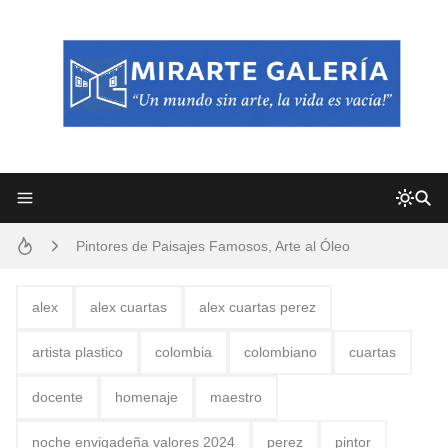
Frutas y Flores Para Colorear Imágenes
Pintores de Paisajes Famosos, Arte al Óleo
Dibujos para Colorear, una Actividad Divertida para Niños y Niñas
alex
alex cuartas
alex cuartas perez
Dibujos Fáciles Para Pintar con Acrílico (Minimalismo Artístico)
artista plastico
colombia
colombiano
cuartas
Convocatoria exposición itinerante "SEMILLAS DE ARMONÍA 2025"
docente
homenaje
maestro
San Valentín Dibujos a Lápiz del 14 de Febrero
noche envigadeña valores 2024
perez
pintor