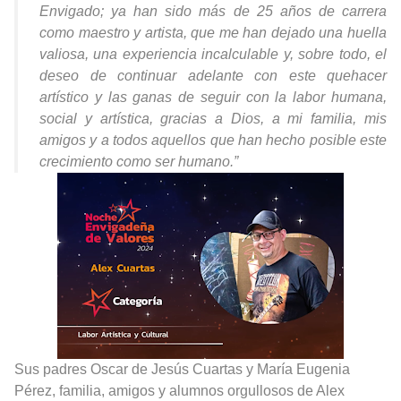
Envigado; ya han sido más de 25 años de carrera
como maestro y artista, que me han dejado una huella
valiosa, una experiencia incalculable y, sobre todo, el
deseo de continuar adelante con este quehacer
artístico y las ganas de seguir con la labor humana,
social y artística, gracias a Dios, a mi familia, mis
amigos y a todos aquellos que han hecho posible este
crecimiento como ser humano.”
Sus padres Oscar de Jesús Cuartas y María Eugenia
Pérez, familia, amigos y alumnos orgullosos de Alex