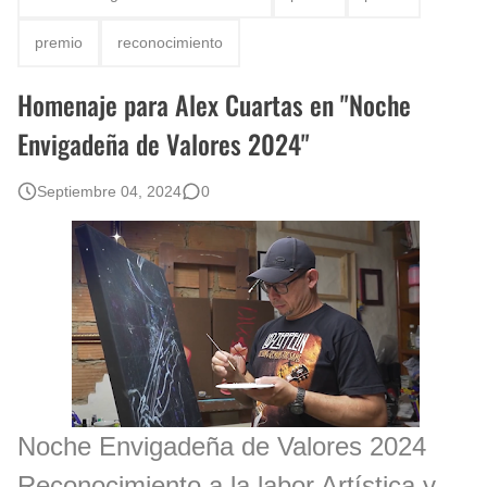
Rostros Bellos, La Perfección del Dibujo A Lápiz, Biryulina Vita
premio
reconocimiento
Fotos Artísticas de las Actrices de Hollywood Más Bellas del Mundo
Homenaje para Alex Cuartas en "Noche
Que significan los cuadros de negras africanas?
Envigadeña de Valores 2024"
El mundo del arte en pintura surrealista
Septiembre 04, 2024
0
Noche Envigadeña de Valores 2024
Reconocimiento a la labor Artística y