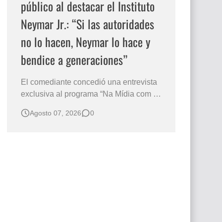
público al destacar el Instituto
Neymar Jr.: “Si las autoridades
no lo hacen, Neymar lo hace y
bendice a generaciones”
El comediante concedió una entrevista
exclusiva al programa “Na Mídia com a
Laluche” durante la sexta edición de la
Agosto 07, 2026
0
Subasta del Instituto Neymar Jr., uno de
los eventos benéficos más importantes
de Brasil. En medio del glamour de la
sexta edición de la Subasta del Instituto
Neymar Jr., considerad…