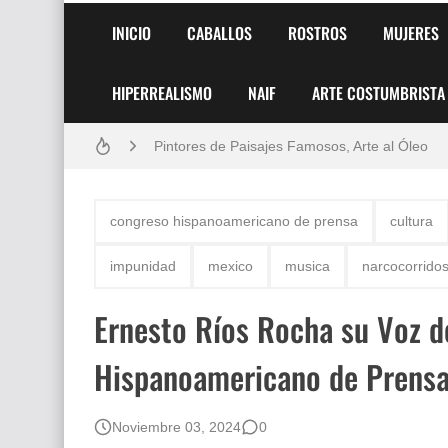
INICIO
CABALLOS
ROSTROS
MUJERES
HIPERREALISMO
NAIF
ARTE COSTUMBRISTA
Frutas y Flores Para Colorear Imágenes
Pintores de Paisajes Famosos, Arte al Óleo
Dibujos para Colorear, una Actividad Divertida
congreso hispanoamericano de prensa
cultura
Dibujos Fáciles Para Pintar con Acrílico (Minim
impunidad
mexico
musica
narcocorrido
Convocatoria exposición itinerante "SEMILL
Ernesto Ríos Rocha su Voz d
San Valentín Dibujos a Lápiz del 14 de Febrer
Hispanoamericano de Prensa
Rostros Bellos, La Perfección del Dibujo A Lápiz
Fotos Artísticas de las Actrices de Hollywood
Noviembre 03, 2024
0