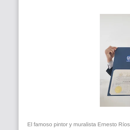
Que significan los cuadros de negras africana
El mundo del arte en pintura surrealista
El famoso pintor y muralista Ernesto Rí