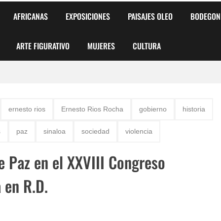
AFRICANAS
EXPOSICIONES
PAISAJES OLEO
BODEGON
ARTE FIGURATIVO
MUJERES
CULTURA
 para Niños y Niñas
ernesto rios
Ernesto Rios Rocha
gobierno
historia
alismo Artístico)
s
paz
sinaloa
sociedad
violencia
AS DE ARMONÍA 2025"
e Paz en el XXVIII Congreso
o
 en R.D.
, Biryulina Vita
 Más Bellas del Mundo