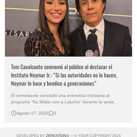
Tom Cavalcante conmovió al público al destacar el
Instituto Neymar Jr.: “Si las autoridades no lo hacen,
Neymar lo hace y bendice a generaciones”
El comediante concedió una entrevista exclusiva al
programa “Na Mídia com a Laluche” durante la sexta
edición de la Subasta del Instituto Neymar Jr., uno de los
Agosto 07, 2026
0
eventos benéficos más importantes de Brasil. En medio del
glamour de la sexta edición de la Subasta del Instituto
Neymar Jr., considerad…
DEVELOPED BY
ZKREATIONS
— © YOUR COPYRIGHT 2024