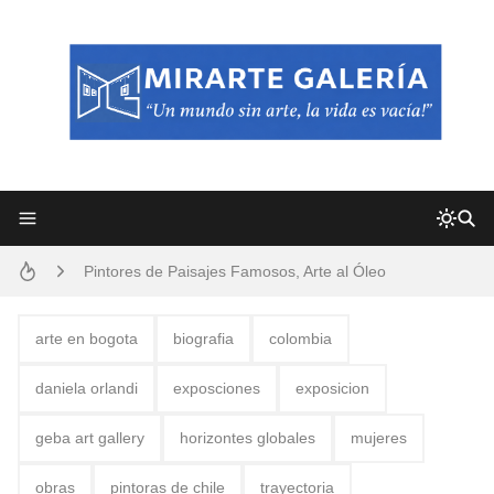
Frutas y Flores Para Colorear Imágenes
Pintores de Paisajes Famosos, Arte al Óleo
Dibujos para Colorear, una Actividad Divertida para Niños y Niñas
arte en bogota
biografia
colombia
Dibujos Fáciles Para Pintar con Acrílico (Minimalismo Artístico)
daniela orlandi
exposciones
exposicion
Convocatoria exposición itinerante "SEMILLAS DE ARMONÍA 2025"
geba art gallery
horizontes globales
mujeres
San Valentín Dibujos a Lápiz del 14 de Febrero
obras
pintoras de chile
trayectoria