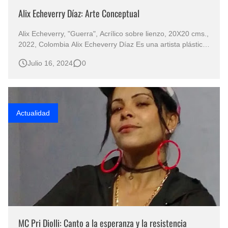
Alix Echeverry Díaz: Arte Conceptual
Alix Echeverry, "Guerra", Acrílico sobre lienzo, 20X20 cms.,
2022, Colombia Alix Echeverry Díaz Es una artista plástica
conceptual colombiana cuyo arte se basa en piezas a
Julio 16, 2024
0
partir de la resignificación de materiales obsoletos y
residuos. En ocasiones, actúa como relatora de su oficio,
…
Actualidad
MC Pri Diolli: Canto a la esperanza y la resistencia