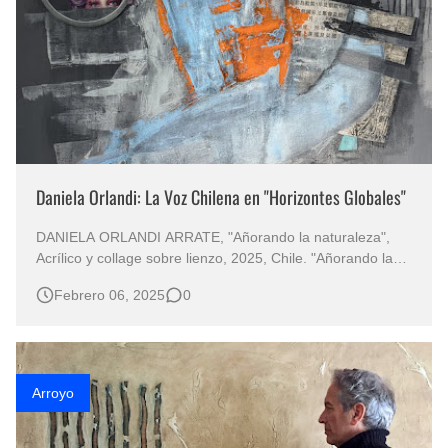
Daniela Orlandi: La Voz Chilena en "Horizontes Globales"
DANIELA ORLANDI ARRATE, "Añorando la naturaleza",
Acrílico y collage sobre lienzo, 2025, Chile. "Añorando la
Naturaleza" Obra de Daniela Orlandi, viaje Artístico entre el
Febrero 06, 2025
0
Abstraccionismo y la Figuración Daniela Orlandi: Una Voz
Chilena en el Arte Global La exposición col…
Arroyo