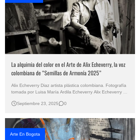
La alquimia del color en el Arte de Alix Echeverry, la voz
colombiana de “Semillas de Armonía 2025”
Alix Echeverry Diaz artista plástica colombiana. Fotografía
tomada por Luisa María Ardila Echeverry Alix Echeverry "
Sembrando armonía": La travesía intercontinental del arte
Septiembre 23, 2025
0
social Desde las fértiles tierras de Cundinamarca hasta los
epicentros culturales de América Latina, el arte d…
Arte En Bogota