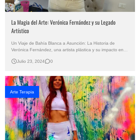
La Magia del Arte: Verónica Fernández y su Legado
Artístico
Un Viaje de Bahía Blanca a Asunción: La Historia de
Verónica Fernández, una artista plástica y su impacto en la
comunidad artística Verónica Fernández, conocida
Julio 23, 2024
0
artísticamente como Veronika, es una destacada artista
plástica argentina que ha dejado una huella profunda en la
escena artística d…
Arte Terapia