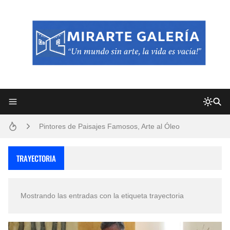
Frutas y Flores Para Colorear Imágenes
Pintores de Paisajes Famosos, Arte al Óleo
Dibujos para Colorear, una Actividad Divertida para Niños y Niñas
TRAYECTORIA
Dibujos Fáciles Para Pintar con Acrílico (Minimalismo Artístico)
Mostrando las entradas con la etiqueta
trayectoria
Convocatoria exposición itinerante "SEMILLAS DE ARMONÍA 2025"
San Valentín Dibujos a Lápiz del 14 de Febrero