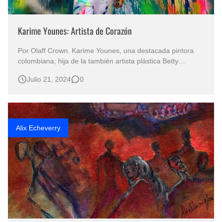
Karime Younes: Artista de Corazón
Por Olaff Crown. Karime Younes, una destacada pintora
colombiana; hija de la también artista plástica Betty
Younes, de quien le heredó la pasión por el arte, ha dejado
Julio 21, 2024
0
una marca indeleble en el mundo del arte contemporáneo.
Alix Echeverry