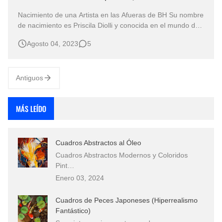
Nacimiento de una Artista en las Afueras de BH Su nombre
de nacimiento es Priscila Diolli y conocida en el mundo de
la música como MC Pri Diolli , hija de la melancolía de un
Agosto 04, 2023
5
hogar dividido, nació y creció en las humildes afueras de
BH, en el barrio de Jardim Alvorada.
Antiguos
MÁS LEÍDO
Cuadros Abstractos al Óleo
Cuadros Abstractos Modernos y Coloridos
Pint…
Enero 03, 2024
Cuadros de Peces Japoneses (Hiperrealismo
Fantástico)