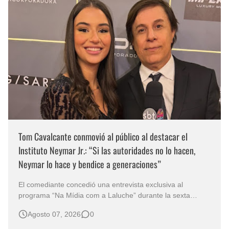
Tom Cavalcante conmovió al público al destacar el
Instituto Neymar Jr.: “Si las autoridades no lo hacen,
Neymar lo hace y bendice a generaciones”
El comediante concedió una entrevista exclusiva al
programa “Na Mídia com a Laluche” durante la sexta
edición de la Subasta del Instituto Neymar Jr., uno de los
Agosto 07, 2026
0
eventos benéficos más importantes de Brasil. En medio del
glamour de la sexta edición de la Subasta del Instituto