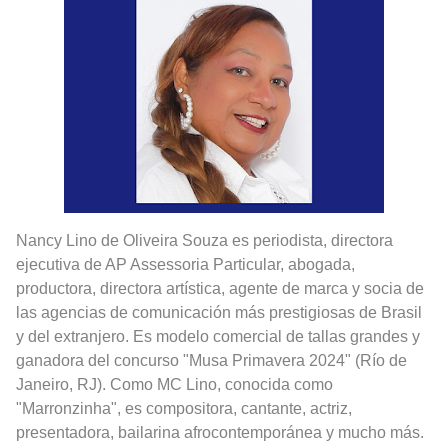
Rostros Bellos, La Perfección del Dibujo A Lápiz, Biryulina Vita
Fotos Artísticas de las Actrices de Hollywood Más Bellas del Mundo
Que significan los cuadros de negras africanas?
El mundo del arte en pintura surrealista
Nancy Lino de Oliveira Souza es periodista, directora
ejecutiva de AP Assessoria Particular, abogada,
productora, directora artística, agente de marca y socia de
las agencias de comunicación más prestigiosas de Brasil
y del extranjero. Es modelo comercial de tallas grandes y
ganadora del concurso "Musa Primavera 2024" (Río de
Janeiro, RJ). Como MC Lino, conocida como
"Marronzinha", es compositora, cantante, actriz,
presentadora, bailarina afrocontemporánea y mucho más.