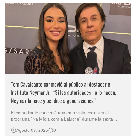
Tom Cavalcante conmovió al público al destacar el
Instituto Neymar Jr.: “Si las autoridades no lo hacen,
Neymar lo hace y bendice a generaciones”
El comediante concedió una entrevista exclusiva al
programa “Na Mídia com a Laluche” durante la sexta
edición de la Subasta del Instituto Neymar Jr., uno de los
Agosto 07, 2026
0
eventos benéficos más importantes de Brasil. En medio del