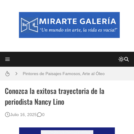
Frutas y Flores Para Colorear Imágenes
Pintores de Paisajes Famosos, Arte al Óleo
Dibujos para Colorear, una Actividad Divertida para Niños y Niñas
Conozca la exitosa trayectoria de la
periodista Nancy Lino
Dibujos Fáciles Para Pintar con Acrílico (Minimalismo Artístico)
Julio 16, 2025
0
Convocatoria exposición itinerante "SEMILLAS DE ARMONÍA 2025"
San Valentín Dibujos a Lápiz del 14 de Febrero