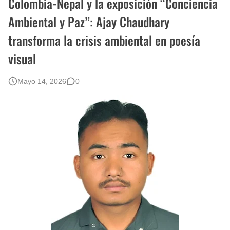
Colombia-Nepal y la exposición “Conciencia
Rostros Bellos, La Perfección del Dibujo A Lápiz, Biryulina Vita
Ambiental y Paz”: Ajay Chaudhary
transforma la crisis ambiental en poesía
Fotos Artísticas de las Actrices de Hollywood Más Bellas del Mundo
visual
Que significan los cuadros de negras africanas?
Mayo 14, 2026
0
El mundo del arte en pintura surrealista