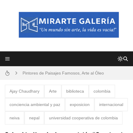
Frutas y Flores Para Colorear Imágenes
Pintores de Paisajes Famosos, Arte al Óleo
Dibujos para Colorear, una Actividad Divertida para Niños y Niñas
Ajay Chaudhary
Arte
biblioteca
colombia
Dibujos Fáciles Para Pintar con Acrílico (Minimalismo Artístico)
conciencia ambiental y paz
exposicion
internacional
Convocatoria exposición itinerante "SEMILLAS DE ARMONÍA 2025"
neiva
nepal
universidad cooperativa de colombia
San Valentín Dibujos a Lápiz del 14 de Febrero