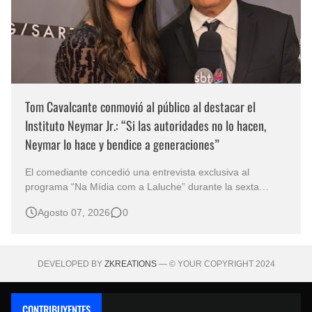
Tom Cavalcante conmovió al público al destacar el
Instituto Neymar Jr.: “Si las autoridades no lo hacen,
Neymar lo hace y bendice a generaciones”
El comediante concedió una entrevista exclusiva al
programa “Na Mídia com a Laluche” durante la sexta
edición de la Subasta del Instituto Neymar Jr., uno de los
Agosto 07, 2026
0
eventos benéficos más importantes de Brasil. En medio del
glamour de la sexta edición de la Subasta del Instituto
Neymar Jr., considerad…
DEVELOPED BY
ZKREATIONS
— © YOUR COPYRIGHT 2024
CONTRIBUYENTES