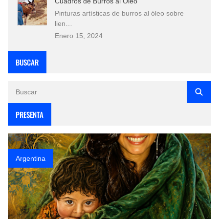
Cuadros de Burros al Óleo
Pinturas artísticas de burros al óleo sobre
lien…
Enero 15, 2024
BUSCAR
PRESENTA
Argentina