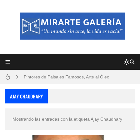
Frutas y Flores Para Colorear Imágenes
Pintores de Paisajes Famosos, Arte al Óleo
Dibujos para Colorear, una Actividad Divertida para Niños y Niñas
AJAY CHAUDHARY
Dibujos Fáciles Para Pintar con Acrílico (Minimalismo Artístico)
Mostrando las entradas con la etiqueta
Ajay Chaudhary
Convocatoria exposición itinerante "SEMILLAS DE ARMONÍA 2025"
San Valentín Dibujos a Lápiz del 14 de Febrero