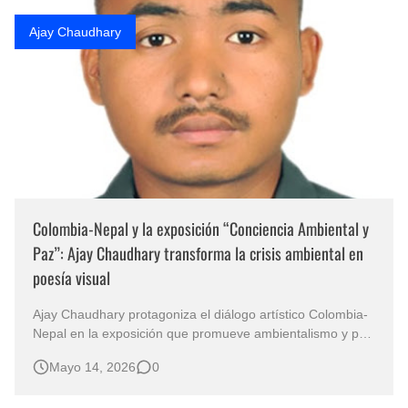
Rostros Bellos, La Perfección del Dibujo A Lápiz, Biryulina Vita
Ajay Chaudhary
Fotos Artísticas de las Actrices de Hollywood Más Bellas del Mundo
Que significan los cuadros de negras africanas?
El mundo del arte en pintura surrealista
Colombia-Nepal y la exposición “Conciencia Ambiental y
Paz”: Ajay Chaudhary transforma la crisis ambiental en
poesía visual
Ajay Chaudhary protagoniza el diálogo artístico Colombia-
Nepal en la exposición que promueve ambientalismo y paz
La obra “Disaster”, un paisaje surrealista construido en
Mayo 14, 2026
0
acrílico sobre una atmósfera azul y sombría, se convierte
en una de las piezas más reflexivas de la muestra