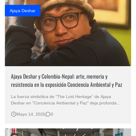
Rostros Bellos, La Perfección del Dibujo A Lápiz, Biryulina Vita
Ajaya Deshar
Fotos Artísticas de las Actrices de Hollywood Más Bellas del Mundo
Que significan los cuadros de negras africanas?
El mundo del arte en pintura surrealista
Ajaya Deshar y Colombia-Nepal: arte, memoria y
resistencia en la exposición Conciencia Ambiental y Paz
La fuerza simbólica de “The Lost Heritage” de Ajaya
Deshar en "Conciencia Ambiental y Paz" deja profunda
reflexión sobre el patrimonio perdido Un puente cultural
Mayo 14, 2026
0
entre los Himalayas y el sur de Colombia Las fronteras
desaparecen cuando el arte se convierte en lenguaje
universal. Esa p…