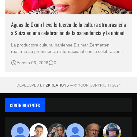
Aguas de Oxum lleva la fuerza de la cultura afrobrasileña
a Suiza en una celebración de la ascendencia y la unidad
La productora cultural bahiense Elzimar Zermatten
reafirma su prominencia internacional con la celebración
de Aguas de Oxum el 8 de agosto en Ginebra. Esta
Agosto 06, 2026
0
celebración une la cultura, la espiritualidad y la tradición
afrobrasileñas en suelo europeo. Concebido en
colaboración con Ya Sandra de Oxum,…
DEVELOPED BY
ZKREATIONS
— © YOUR COPYRIGHT 2024
CONTRIBUYENTES