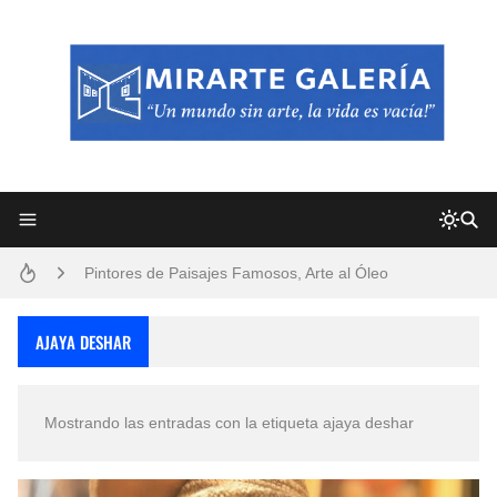
Frutas y Flores Para Colorear Imágenes
Pintores de Paisajes Famosos, Arte al Óleo
Dibujos para Colorear, una Actividad Divertida para Niños y Niñas
AJAYA DESHAR
Dibujos Fáciles Para Pintar con Acrílico (Minimalismo Artístico)
Mostrando las entradas con la etiqueta
ajaya deshar
Convocatoria exposición itinerante "SEMILLAS DE ARMONÍA 2025"
San Valentín Dibujos a Lápiz del 14 de Febrero