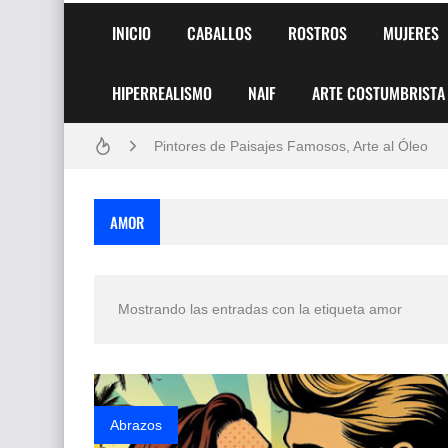
INICIO
CABALLOS
ROSTROS
MUJERES
HIPERREALISMO
NAIF
ARTE COSTUMBRISTA
Frutas y Flores Para Colorear Imágenes
Pintores de Paisajes Famosos, Arte al Óleo
Dibujos para Colorear, una Actividad Divertida
AMOR
Dibujos Fáciles Para Pintar con Acrílico (Minim
Convocatoria exposición itinerante "SEMILL
Mostrando las entradas con la etiqueta
amor
San Valentín Dibujos a Lápiz del 14 de Febrer
Rostros Bellos, La Perfección del Dibujo A Lápiz
Fotos Artísticas de las Actrices de Hollywood
Abrazos