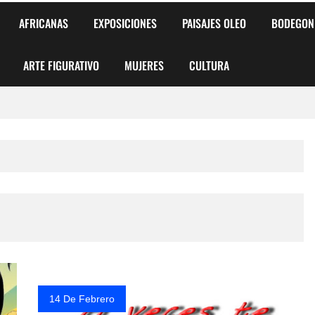
AFRICANAS
EXPOSICIONES
PAISAJES OLEO
BODEGON
ARTE FIGURATIVO
MUJERES
CULTURA
 para Niños y Niñas
alismo Artístico)
AS DE ARMONÍA 2025"
o
, Biryulina Vita
 Más Bellas del Mundo
14 De Febrero