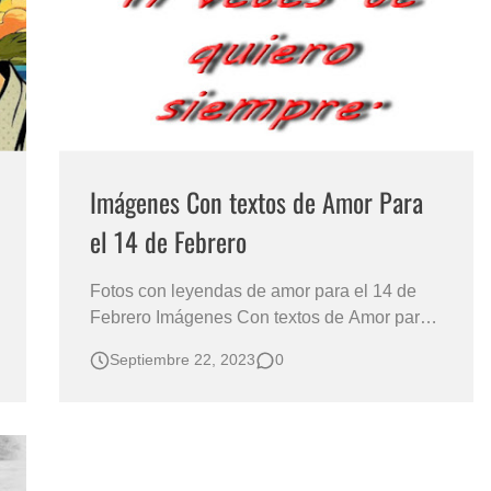
s?
Imágenes Con textos de Amor Para
el 14 de Febrero
Fotos con leyendas de amor para el 14 de
Febrero Imágenes Con textos de Amor para
enamorados Imagenes con frases cortas
Septiembre 22, 2023
0
llenas de amor Frases de amor con textos de
color rojo sobre fondo blanco Dí "Te Amo"
Con frases cortas y contundentes El Arte de
Celebrar el Amor y la Amistad: Im…