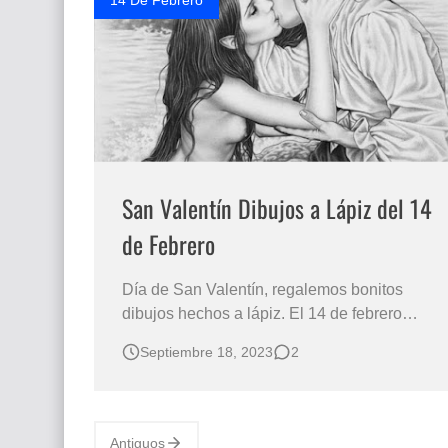
14 De Febrero
San Valentín Dibujos a Lápiz del 14
de Febrero
Día de San Valentín, regalemos bonitos
dibujos hechos a lápiz. El 14 de febrero
fecha especial para hacer "Tributo al Amor
Septiembre 18, 2023
2
con Imágenes Románticas" Los besos, los
abrazos, las frases tiernas son algunas de
las formas de demostrar amor, afecto y
conexión emocional entre dos personas. P…
Antiguos