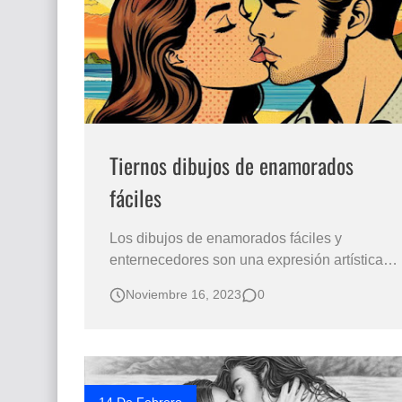
Que significan los cuadros de negras africana
El mundo del arte en pintura surrealista
Tiernos dibujos de enamorados
fáciles
Los dibujos de enamorados fáciles y
enternecedores son una expresión artística
económica, encantadora y simbólica que
Noviembre 16, 2023
0
captura la esencia del amor y la conexión
entre dos personas. Dibujos de parejas
enamoradas en beso tierno de amor Tiernos
dibujos de enamorados elaborados por
inteligencia artifici…