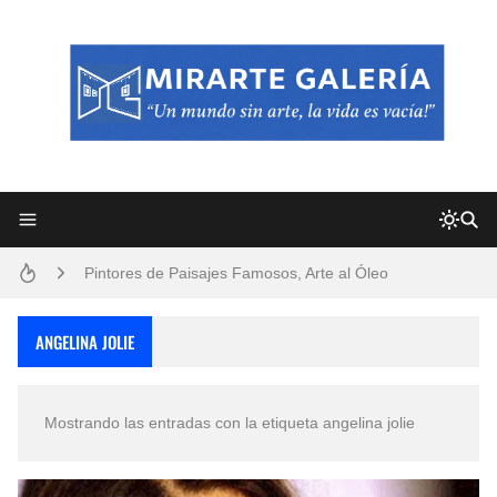
Frutas y Flores Para Colorear Imágenes
Pintores de Paisajes Famosos, Arte al Óleo
Dibujos para Colorear, una Actividad Divertida para Niños y Niñas
ANGELINA JOLIE
Dibujos Fáciles Para Pintar con Acrílico (Minimalismo Artístico)
Mostrando las entradas con la etiqueta
angelina jolie
Convocatoria exposición itinerante "SEMILLAS DE ARMONÍA 2025"
San Valentín Dibujos a Lápiz del 14 de Febrero