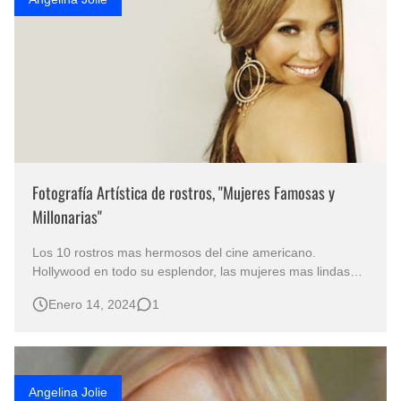
Fotografía Artística de rostros, "Mujeres Famosas y
Millonarias"
Los 10 rostros mas hermosos del cine americano.
Hollywood en todo su esplendor, las mujeres mas lindas
del mundo. Angelina Jolie Mujeres más hermosas de la
Enero 14, 2024
1
industria cinematográficas de Hollywood Los rostros mas
fotogénicos del mundo Mujeres Bonitas del Cine Fotografía
Artística de Rost…
Angelina Jolie