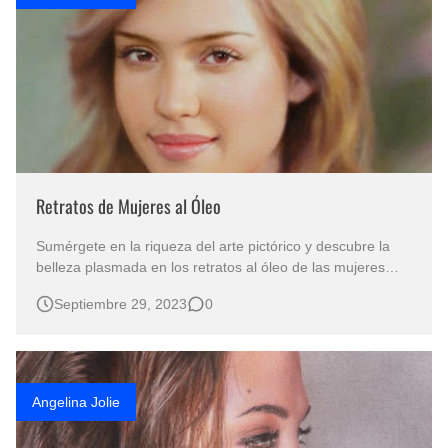
Retratos de Mujeres al Óleo
Sumérgete en la riqueza del arte pictórico y descubre la
belleza plasmada en los retratos al óleo de las mujeres
más hermosas del mundo por el talentoso artista ruso,
Septiembre 29, 2023
0
Yakov Dedyk. Este maestro del pincel ha elegido rostros
emblemáticos y conocidos del mundo del espectáculo para
deleitarnos con su…
Angelina Jolie