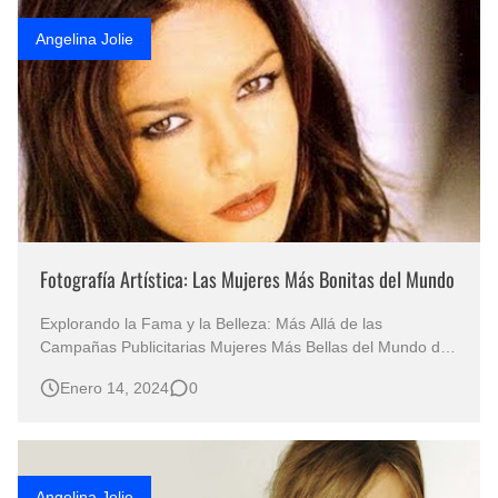
Rostros Bellos, La Perfección del Dibujo A Lápiz, Biryulina Vita
Angelina Jolie
Fotos Artísticas de las Actrices de Hollywood Más Bellas del Mundo
Que significan los cuadros de negras africanas?
El mundo del arte en pintura surrealista
Fotografía Artística: Las Mujeres Más Bonitas del Mundo
Explorando la Fama y la Belleza: Más Allá de las
Campañas Publicitarias Mujeres Más Bellas del Mundo del
Cine en Hollywood Rostros Espectaculares y Divinos del
Enero 14, 2024
0
Cine RETRATOS FEMENINOS MUJERES BONITAS
Catherine Zeta-Jones Fotografía de las Mujeres más
Lindas del mundo Rostros Bellos de…
Angelina Jolie