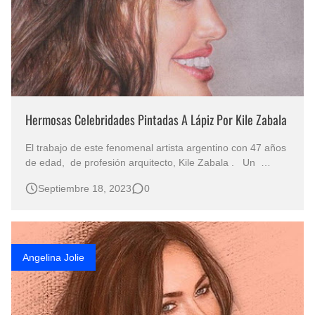
Hermosas Celebridades Pintadas A Lápiz Por Kile Zabala
El trabajo de este fenomenal artista argentino con 47 años
de edad, de profesión arquitecto, Kile Zabala . Un
verdadero maestro del dibujo que pinta por hobbie y
Septiembre 18, 2023
0
pasión. Sus fascinantes dibujos figurativos los pinta sobre
papel, y su estilo pertenece al hiperrealismo. Son obras
producto de s…
Angelina Jolie