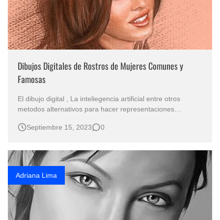
Dibujos Digitales de Rostros de Mujeres Comunes y
Famosas
El dibujo digital , La inteliegencia artificial entre otros
metodos alternativos para hacer representaciones
artísticas que va creciendo exponencialmente entre los
Septiembre 15, 2023
0
admiradores del arte contemporáneo. El arte Digital de
Amr Tolio , artista digital de la Ciudad Yeda, Arabia Saudita
Rost…
Adriana Lima