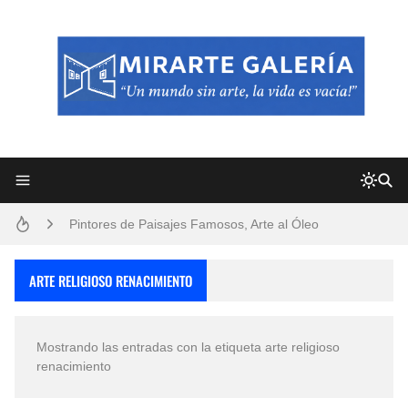
Frutas y Flores Para Colorear Imágenes
Pintores de Paisajes Famosos, Arte al Óleo
Dibujos para Colorear, una Actividad Divertida para Niños y Niñas
ARTE RELIGIOSO RENACIMIENTO
Dibujos Fáciles Para Pintar con Acrílico (Minimalismo Artístico)
Mostrando las entradas con la etiqueta
arte religioso
Convocatoria exposición itinerante "SEMILLAS DE ARMONÍA 2025"
renacimiento
San Valentín Dibujos a Lápiz del 14 de Febrero