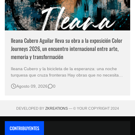
Ileana Cubero Aguilar lleva su obra a la exposición Color
Journeys 2026, un encuentro internacional entre arte,
memoria y transformación
Ileana Cubero y la bicicleta de la esperanza: una noche
turquesa que cruza fronteras Hay obras que no necesitan
representar un lugar específico para hablarnos de un
Agosto 09, 2026
0
mundo reconocible. En Noche turqueza, de la artista
costarricense Ileana Cubero Aguilar, una bicicleta parece
avanzar entre fragment…
DEVELOPED BY
ZKREATIONS
— © YOUR COPYRIGHT 2024
CONTRIBUYENTES