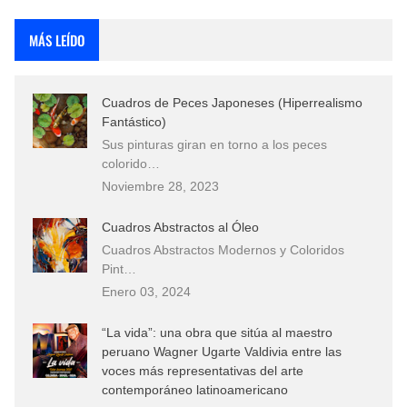
Rostros Bellos, La Perfección del Dibujo A Lápiz, Biryulina Vita
MÁS LEÍDO
Fotos Artísticas de las Actrices de Hollywood Más Bellas del Mundo
Cuadros de Peces Japoneses (Hiperrealismo
Que significan los cuadros de negras africanas?
Fantástico)
Sus pinturas giran en torno a los peces
El mundo del arte en pintura surrealista
colorido…
Noviembre 28, 2023
Cuadros Abstractos al Óleo
Cuadros Abstractos Modernos y Coloridos
Pint…
Enero 03, 2024
“La vida”: una obra que sitúa al maestro
peruano Wagner Ugarte Valdivia entre las
voces más representativas del arte
contemporáneo latinoamericano