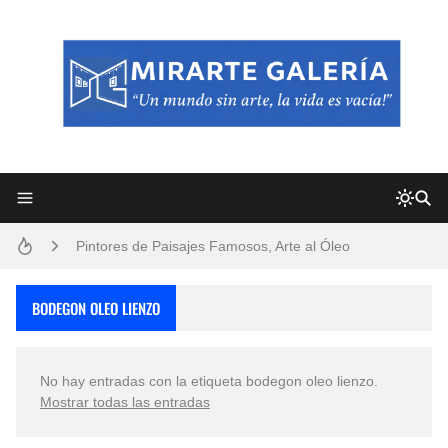
Frutas y Flores Para Colorear Imágenes
Pintores de Paisajes Famosos, Arte al Óleo
Dibujos para Colorear, una Actividad Divertida para Niños y Niñas
BODEGON OLEO LIENZO
Dibujos Fáciles Para Pintar con Acrílico (Minimalismo Artístico)
No hay entradas con la etiqueta
bodegon oleo lienzo
.
Convocatoria exposición itinerante "SEMILLAS DE ARMONÍA 2025"
Mostrar todas las entradas
San Valentín Dibujos a Lápiz del 14 de Febrero