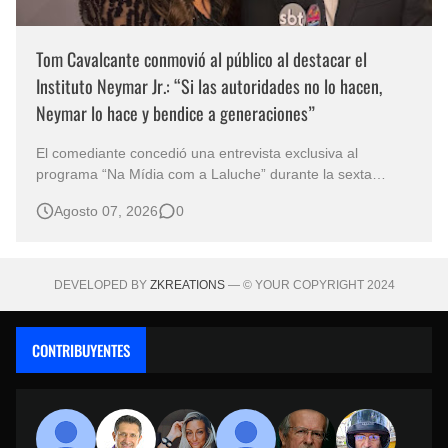
Tom Cavalcante conmovió al público al destacar el
Instituto Neymar Jr.: “Si las autoridades no lo hacen,
Neymar lo hace y bendice a generaciones”
El comediante concedió una entrevista exclusiva al
programa “Na Mídia com a Laluche” durante la sexta
edición de la Subasta del Instituto Neymar Jr., uno de los
Agosto 07, 2026
0
eventos benéficos más importantes de Brasil. En medio del
glamour de la sexta edición de la Subasta del Instituto
Neymar Jr., considerad…
DEVELOPED BY
ZKREATIONS
— © YOUR COPYRIGHT 2024
CONTRIBUYENTES