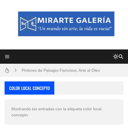
Frutas y Flores Para Colorear Imágenes
Pintores de Paisajes Famosos, Arte al Óleo
Dibujos para Colorear, una Actividad Divertida para Niños y Niñas
COLOR LOCAL CONCEPTO
Dibujos Fáciles Para Pintar con Acrílico (Minimalismo Artístico)
Mostrando las entradas con la etiqueta
color local
Convocatoria exposición itinerante "SEMILLAS DE ARMONÍA 2025"
concepto
San Valentín Dibujos a Lápiz del 14 de Febrero