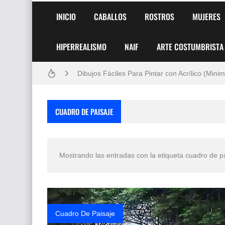
Frutas y Flores Para Colorear Imágenes
INICIO
CABALLOS
ROSTROS
MUJERES
Pintores de Paisajes Famosos, Arte al Óleo
HIPERREALISMO
NAIF
ARTE COSTUMBRISTA
Dibujos para Colorear, una Actividad Divertida
Dibujos Fáciles Para Pintar con Acrílico (Minim
Convocatoria exposición itinerante "SEMILL
CUADRO DE PAISAJE
San Valentín Dibujos a Lápiz del 14 de Febrer
Rostros Bellos, La Perfección del Dibujo A Lápiz
Mostrando las entradas con la etiqueta
cuadro de p
Fotos Artísticas de las Actrices de Hollywood
Que significan los cuadros de negras africana
El mundo del arte en pintura surrealista
Cuadro De Paisaje