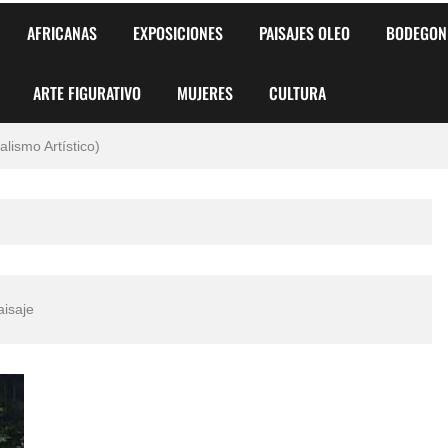
AFRICANAS
EXPOSICIONES
PAISAJES OLEO
BODEGON
ARTE FIGURATIVO
MUJERES
CULTURA
 para Niños y Niñas
alismo Artístico)
AS DE ARMONÍA 2025"
o
, Biryulina Vita
aisaje
 Más Bellas del Mundo
s?