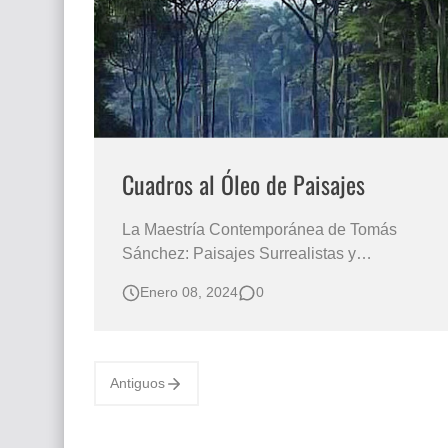
Cuadros al Óleo de Paisajes
La Maestría Contemporánea de Tomás
Sánchez: Paisajes Surrealistas y
Reflexiones Sociopolíticas Pintores
Enero 08, 2024
0
paisajistas Tomas Sanchez (Cuba) VER
PINTURAS DE PAISAJES AL OLEO
Paisajismo Costumbristas del Caribe en las
Pinturas realistas Cuadros de Paisajes al
Antiguos
Óleo / Técnica de Pintura al Óle…