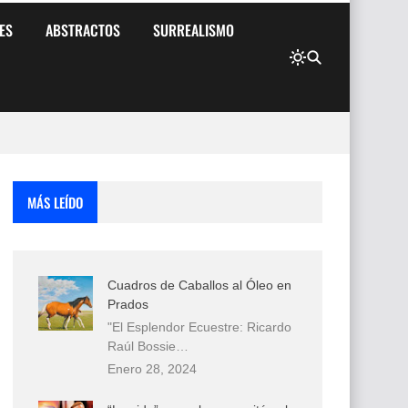
ES
ABSTRACTOS
SURREALISMO
MÁS LEÍDO
Cuadros de Caballos al Óleo en
Prados
"El Esplendor Ecuestre: Ricardo
Raúl Bossie…
Enero 28, 2024