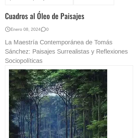
Rostros Bellos, La Perfección del Dibujo A Lápiz, Biryulina Vita
Cuadros al Óleo de Paisajes
Fotos Artísticas de las Actrices de Hollywood Más Bellas del Mundo
Enero 08, 2024
0
Que significan los cuadros de negras africanas?
La Maestría Contemporánea de Tomás
Sánchez: Paisajes Surrealistas y Reflexiones
El mundo del arte en pintura surrealista
Sociopolíticas