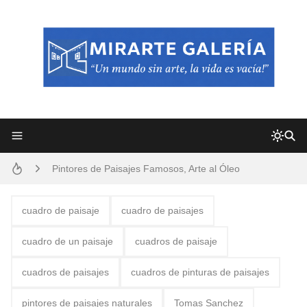
Frutas y Flores Para Colorear Imágenes
Pintores de Paisajes Famosos, Arte al Óleo
Dibujos para Colorear, una Actividad Divertida para Niños y Niñas
cuadro de paisaje
cuadro de paisajes
Dibujos Fáciles Para Pintar con Acrílico (Minimalismo Artístico)
cuadro de un paisaje
cuadros de paisaje
Convocatoria exposición itinerante "SEMILLAS DE ARMONÍA 2025"
cuadros de paisajes
cuadros de pinturas de paisajes
San Valentín Dibujos a Lápiz del 14 de Febrero
pintores de paisajes naturales
Tomas Sanchez