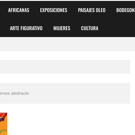
AFRICANAS
EXPOSICIONES
PAISAJES OLEO
BODEGON
ARTE FIGURATIVO
MUJERES
CULTURA
 para Niños y Niñas
alismo Artístico)
AS DE ARMONÍA 2025"
rnos abstracto
o
, Biryulina Vita
 Más Bellas del Mundo