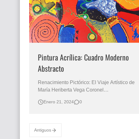
Que significan los cuadros de negras africana
El mundo del arte en pintura surrealista
Pintura Acrílica: Cuadro Moderno
Abstracto
Renacimiento Pictórico: El Viaje Artístico de
María Heriberta Vega Coronel
ABSTRACCION EN COLERES
Enero 21, 2024
0
PRIMARIOS "Ave Fénix" Obra de María
Heriberta Vega Coronel SERIE DE
CUADROS MODERNOS FÁCILES DE
HACER EN ACRILICO La Transformación
Antiguos
de la Abstracción: 'Ave Fénix' en Colores