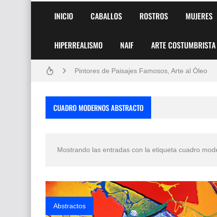
INICIO
CABALLOS
ROSTROS
MUJERES
HIPERREALISMO
NAIF
ARTE COSTUMBRISTA
Frutas y Flores Para Colorear Imágenes
Pintores de Paisajes Famosos, Arte al Óleo
Dibujos para Colorear, una Actividad Divertida
CUADRO MODERNOS ABSTRACTO
Dibujos Fáciles Para Pintar con Acrílico (Minim
Convocatoria exposición itinerante "SEMILL
Mostrando las entradas con la etiqueta
cuadro mode
San Valentín Dibujos a Lápiz del 14 de Febrer
Rostros Bellos, La Perfección del Dibujo A Lápiz
Fotos Artísticas de las Actrices de Hollywood
Abstractos