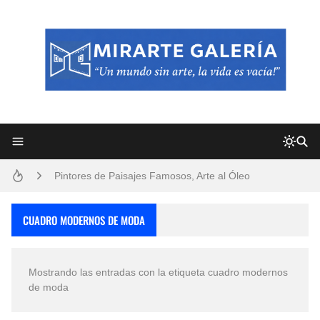
Frutas y Flores Para Colorear Imágenes
Pintores de Paisajes Famosos, Arte al Óleo
Dibujos para Colorear, una Actividad Divertida para Niños y Niñas
CUADRO MODERNOS DE MODA
Dibujos Fáciles Para Pintar con Acrílico (Minimalismo Artístico)
Mostrando las entradas con la etiqueta
cuadro modernos
Convocatoria exposición itinerante "SEMILLAS DE ARMONÍA 2025"
de moda
San Valentín Dibujos a Lápiz del 14 de Febrero