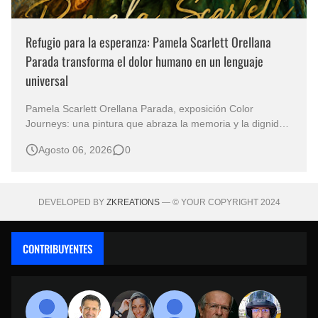
Refugio para la esperanza: Pamela Scarlett Orellana
Parada transforma el dolor humano en un lenguaje
universal
Pamela Scarlett Orellana Parada, exposición Color
Journeys: una pintura que abraza la memoria y la dignidad
La primera mirada basta para comprender que algunas
Agosto 06, 2026
0
obras no necesitan levantar la voz para permanecer en la
memoria. "Refuge in Your Mantle", de la artista Pamela
Scarlett Orella…
DEVELOPED BY
ZKREATIONS
— © YOUR COPYRIGHT 2024
CONTRIBUYENTES