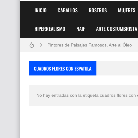
INICIO
CABALLOS
ROSTROS
MUJERES
HIPERREALISMO
NAIF
ARTE COSTUMBRISTA
Frutas y Flores Para Colorear Imágenes
Pintores de Paisajes Famosos, Arte al Óleo
Dibujos para Colorear, una Actividad Divertida
CUADROS FLORES CON ESPATULA
Dibujos Fáciles Para Pintar con Acrílico (Minim
Convocatoria exposición itinerante "SEMILL
No hay entradas con la etiqueta
cuadros flores con 
San Valentín Dibujos a Lápiz del 14 de Febrer
Rostros Bellos, La Perfección del Dibujo A Lápiz
Fotos Artísticas de las Actrices de Hollywood