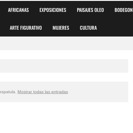
AFRICANAS
EXPOSICIONES
PAISAJES OLEO
BODEGON
ARTE FIGURATIVO
MUJERES
CULTURA
 para Niños y Niñas
alismo Artístico)
AS DE ARMONÍA 2025"
espatula
.
Mostrar todas las entradas
o
, Biryulina Vita
 Más Bellas del Mundo