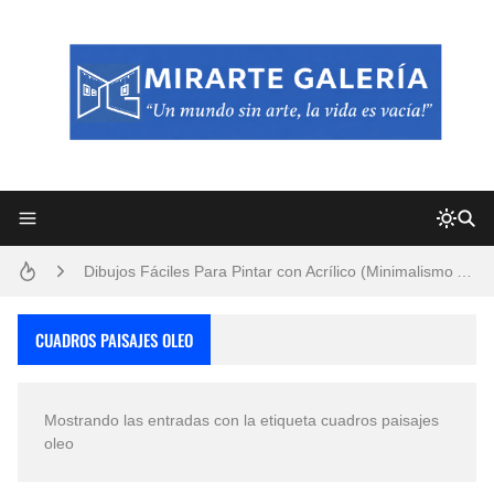
Frutas y Flores Para Colorear Imágenes
Pintores de Paisajes Famosos, Arte al Óleo
Dibujos para Colorear, una Actividad Divertida para Niños y Niñas
Dibujos Fáciles Para Pintar con Acrílico (Minimalismo Artístico)
Convocatoria exposición itinerante "SEMILLAS DE ARMONÍA 2025"
CUADROS PAISAJES OLEO
San Valentín Dibujos a Lápiz del 14 de Febrero
Mostrando las entradas con la etiqueta
cuadros paisajes
Rostros Bellos, La Perfección del Dibujo A Lápiz, Biryulina Vita
oleo
Fotos Artísticas de las Actrices de Hollywood Más Bellas del Mundo