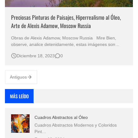
Preciosas Pinturas de Paisajes, Hiperrealismo al Óleo,
Arte de Alexis Adamow, Moscow Russia
Obras de Alexis Adamow, Moscow Russia Mire Bien,
observe, analice detenidamente, estas imágenes son
pinturas Hiperrealistas de paisajes y no fotografías!
Diciembre 18, 2023
0
Cuadros de hermosos paisajes campestres y naturistas
hechos por pintores famosos con la difícil técnica del
hiperrealismo, pinturas…
Antiguos
MÁS LEÍDO
Cuadros Abstractos al Óleo
Cuadros Abstractos Modernos y Coloridos
Pint…