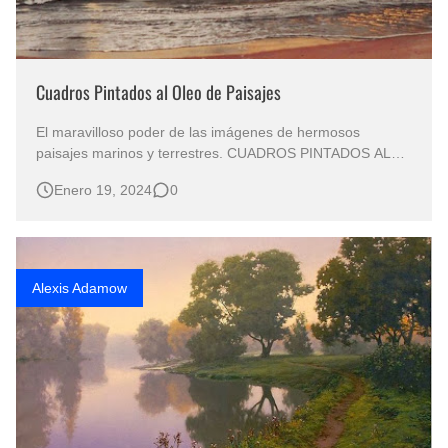
Cuadros Pintados al Oleo de Paisajes
El maravilloso poder de las imágenes de hermosos
paisajes marinos y terrestres. CUADROS PINTADOS AL
OLEO DE PAISAJES Pinturas de Paisajes Marinos en Óleo
Enero 19, 2024
0
Sobre Lienzo Arte en Paisajes al Óleo Cuadros Paisajes al
Óleo El Poder de los Paisajes Pintados al Óleo Las
pinturas de paisajes al óleo s…
Alexis Adamow