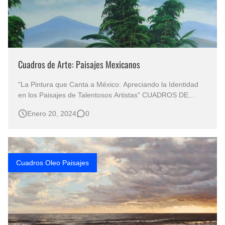
Cuadros de Arte: Paisajes Mexicanos
"La Pintura que Canta a México: Apreciando la Identidad
en los Paisajes de Talentosos Artistas" CUADROS DE
ARTE: PAISAJES MEXICANOS Paisajes Mexicanos
Enero 20, 2024
0
Pintados en Óleo Sobre Lienzo Cuadros de Paisajes
Mexicanos Pinturas Paisajes Mexicanos Cuadros al Óleo
de Paisajes Arte en Paisaje Me…
Cuadros Oleo Paisajes