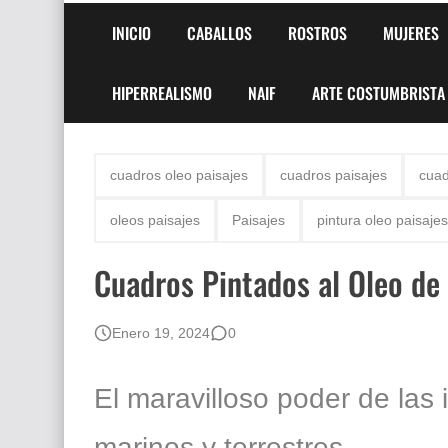
INICIO
CABALLOS
ROSTROS
MUJERES
HIPERREALISMO
NAIF
ARTE COSTUMBRISTA
cuadros oleo paisajes
cuadros paisajes
cuad
oleos paisajes
Paisajes
pintura oleo paisajes
Cuadros Pintados al Oleo de 
Enero 19, 2024
0
El maravilloso poder de la
marinos y terrestres.