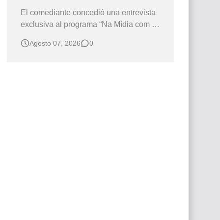
El comediante concedió una entrevista
exclusiva al programa “Na Mídia com a
Laluche” durante la sexta edición de la
Agosto 07, 2026
0
Subasta del Instituto Neymar Jr., uno de
los eventos benéficos más importantes
de Brasil. En medio del glamour de la
sexta edición de la Subasta del Instituto
Neymar Jr., considerad…