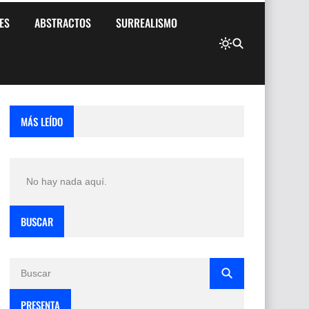
ES
ABSTRACTOS
SURREALISMO
MÁS LEÍDO
No hay nada aquí.
BUSCAR
PRESENTA