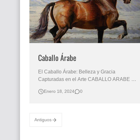
Que significan los cuadros de negras africana
El mundo del arte en pintura surrealista
Caballo Árabe
El Caballo Árabe: Belleza y Gracia
Capturadas en el Arte CABALLO ARABE
Pinturas de Caballos Árabes Cuadros
Enero 18, 2024
0
Caballos Árabes Caballos Árabes Pintados
en Óleo Sobre Lienzo Cuadros de Caballos
Explorando la Figura del Caballo Árabe a
través de la Pintura El caballo árabe es una
Antiguos
de las razas más an…