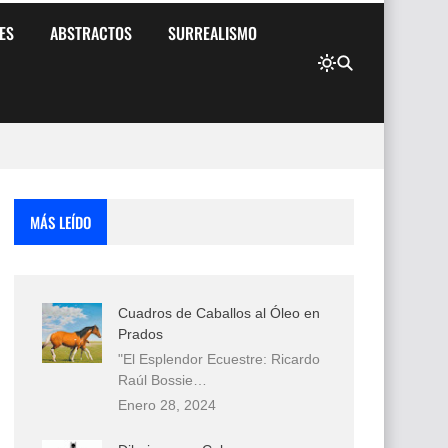
ES
ABSTRACTOS
SURREALISMO
MÁS LEÍDO
Cuadros de Caballos al Óleo en
Prados
"El Esplendor Ecuestre: Ricardo
Raúl Bossie…
Enero 28, 2024