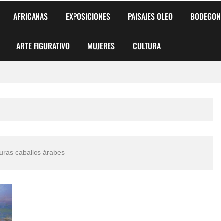
AFRICANAS
EXPOSICIONES
PAISAJES OLEO
BODEGON
ARTE FIGURATIVO
MUJERES
CULTURA
 para Niños y Niñas
alismo Artístico)
AS DE ARMONÍA 2025"
uras caballos árabes
o
, Biryulina Vita
 Más Bellas del Mundo