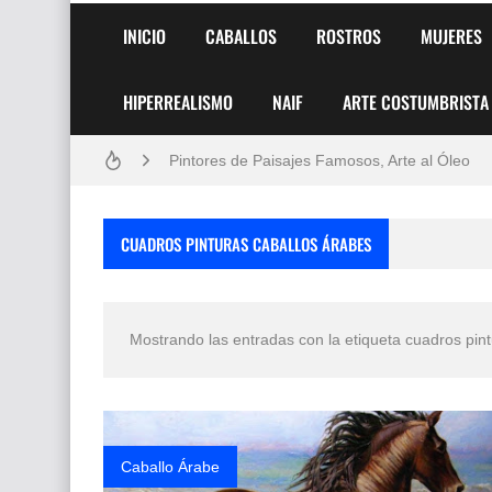
INICIO
CABALLOS
ROSTROS
MUJERES
HIPERREALISMO
NAIF
ARTE COSTUMBRISTA
Frutas y Flores Para Colorear Imágenes
Pintores de Paisajes Famosos, Arte al Óleo
Dibujos para Colorear, una Actividad Divertida
CUADROS PINTURAS CABALLOS ÁRABES
Dibujos Fáciles Para Pintar con Acrílico (Minim
Convocatoria exposición itinerante "SEMILL
Mostrando las entradas con la etiqueta
cuadros pint
San Valentín Dibujos a Lápiz del 14 de Febrer
Rostros Bellos, La Perfección del Dibujo A Lápiz
Fotos Artísticas de las Actrices de Hollywood
Caballo Árabe