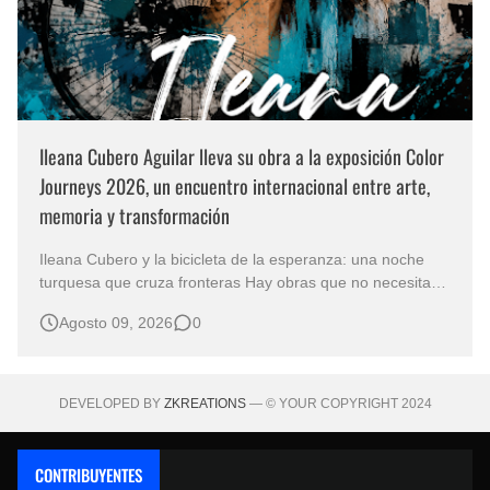
Ileana Cubero Aguilar lleva su obra a la exposición Color
Journeys 2026, un encuentro internacional entre arte,
memoria y transformación
Ileana Cubero y la bicicleta de la esperanza: una noche
turquesa que cruza fronteras Hay obras que no necesitan
representar un lugar específico para hablarnos de un
Agosto 09, 2026
0
mundo reconocible. En Noche turqueza, de la artista
costarricense Ileana Cubero Aguilar, una bicicleta parece
avanzar entre fragment…
DEVELOPED BY
ZKREATIONS
— © YOUR COPYRIGHT 2024
CONTRIBUYENTES