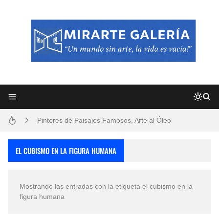
Frutas y Flores Para Colorear Imágenes
Pintores de Paisajes Famosos, Arte al Óleo
Dibujos para Colorear, una Actividad Divertida para Niños y Niñas
EL CUBISMO EN LA FIGURA HUMANA
Dibujos Fáciles Para Pintar con Acrílico (Minimalismo Artístico)
Mostrando las entradas con la etiqueta
el cubismo en la
Convocatoria exposición itinerante "SEMILLAS DE ARMONÍA 2025"
figura humana
San Valentín Dibujos a Lápiz del 14 de Febrero