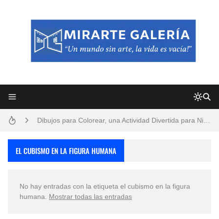
Frutas y Flores Para Colorear Imágenes
Pintores de Paisajes Famosos, Arte al Óleo
Dibujos para Colorear, una Actividad Divertida para Niños y Niñas
Dibujos Fáciles Para Pintar con Acrílico (Minimalismo Artístico)
EL CUBISMO EN LA FIGURA HUMANA
Convocatoria exposición itinerante "SEMILLAS DE ARMONÍA 2025"
No hay entradas con la etiqueta
el cubismo en la figura
San Valentín Dibujos a Lápiz del 14 de Febrero
humana
.
Mostrar todas las entradas
Rostros Bellos, La Perfección del Dibujo A Lápiz, Biryulina Vita