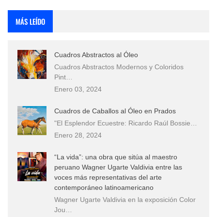
Fotos Artísticas de las Actrices de Hollywood Más Bellas del Mundo
MÁS LEÍDO
Que significan los cuadros de negras africanas?
Cuadros Abstractos al Óleo
El mundo del arte en pintura surrealista
Cuadros Abstractos Modernos y Coloridos
Pint…
Enero 03, 2024
Cuadros de Caballos al Óleo en Prados
"El Esplendor Ecuestre: Ricardo Raúl Bossie…
Enero 28, 2024
“La vida”: una obra que sitúa al maestro
peruano Wagner Ugarte Valdivia entre las
voces más representativas del arte
contemporáneo latinoamericano
Wagner Ugarte Valdivia en la exposición Color
Jou…