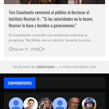
Tom Cavalcante conmovió al público al destacar el
Instituto Neymar Jr.: “Si las autoridades no lo hacen,
Neymar lo hace y bendice a generaciones”
El comediante concedió una entrevista exclusiva al
programa “Na Mídia com a Laluche” durante la sexta
edición de la Subasta del Instituto Neymar Jr., uno de los
Agosto 07, 2026
0
eventos benéficos más importantes de Brasil. En medio del
glamour de la sexta edición de la Subasta del Instituto
Neymar Jr., considerad…
DEVELOPED BY
ZKREATIONS
— © YOUR COPYRIGHT 2024
CONTRIBUYENTES