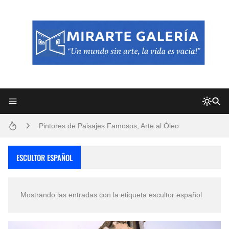
Frutas y Flores Para Colorear Imágenes
Pintores de Paisajes Famosos, Arte al Óleo
Dibujos para Colorear, una Actividad Divertida para Niños y Niñas
ESCULTOR ESPAÑOL
Dibujos Fáciles Para Pintar con Acrílico (Minimalismo Artístico)
Mostrando las entradas con la etiqueta
escultor español
Convocatoria exposición itinerante "SEMILLAS DE ARMONÍA 2025"
San Valentín Dibujos a Lápiz del 14 de Febrero