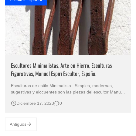
Escultores Minimalistas, Arte en Hierro, Esculturas
Figurativas, Manuel Espiri Escultor, España.
Esculturas de estilo Minimalista . Simples, modernas,
sugestivas y elocuentes son las piezas del escultor Manuel
Espiri Escultor español que ha demostrado que con
Diciembre 17, 2023
0
imaginación y originalidad se pueden lograr magníficas
esculturas figurativas . Ha ganado numerosos premios en
su país natal por su …
Antiguos