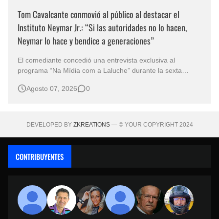
Tom Cavalcante conmovió al público al destacar el
Instituto Neymar Jr.: “Si las autoridades no lo hacen,
Neymar lo hace y bendice a generaciones”
El comediante concedió una entrevista exclusiva al
programa “Na Mídia com a Laluche” durante la sexta
edición de la Subasta del Instituto Neymar Jr., uno de los
Agosto 07, 2026
0
eventos benéficos más importantes de Brasil. En medio del
glamour de la sexta edición de la Subasta del Instituto
Neymar Jr., considerad…
DEVELOPED BY
ZKREATIONS
— © YOUR COPYRIGHT 2024
CONTRIBUYENTES