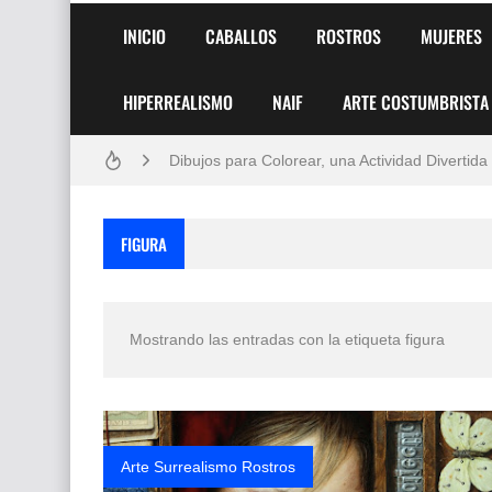
INICIO
CABALLOS
ROSTROS
MUJERES
Frutas y Flores Para Colorear Imágenes
HIPERREALISMO
NAIF
ARTE COSTUMBRISTA
Pintores de Paisajes Famosos, Arte al Óleo
Dibujos para Colorear, una Actividad Divertida
Dibujos Fáciles Para Pintar con Acrílico (Minim
FIGURA
Convocatoria exposición itinerante "SEMILL
San Valentín Dibujos a Lápiz del 14 de Febrer
Mostrando las entradas con la etiqueta
figura
Rostros Bellos, La Perfección del Dibujo A Lápiz
Fotos Artísticas de las Actrices de Hollywood
Que significan los cuadros de negras africana
Arte Surrealismo Rostros