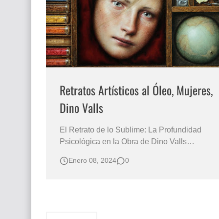
El mundo del arte en pintura surrealista
Retratos Artísticos al Óleo, Mujeres,
Dino Valls
El Retrato de lo Sublime: La Profundidad
Psicológica en la Obra de Dino Valls
Surrealismo Pictórico de Dino Valls
Enero 08, 2024
0
(Zaragoza - España) Retratos Artísticos
Pintura famosas de Mujeres al Óleo Pintura
Surrealista Retratos Artísticos de Mujeres
Pintura al Óleo SURREALISMO PINTURA
“MEDIEVAL”…