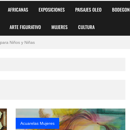
AFRICANAS
EXPOSICIONES
PAISAJES OLEO
BODEGON
ARTE FIGURATIVO
MUJERES
CULTURA
 para Niños y Niñas
alismo Artístico)
AS DE ARMONÍA 2025"
o
, Biryulina Vita
 Más Bellas del Mundo
s?
Acuarelas Mujeres