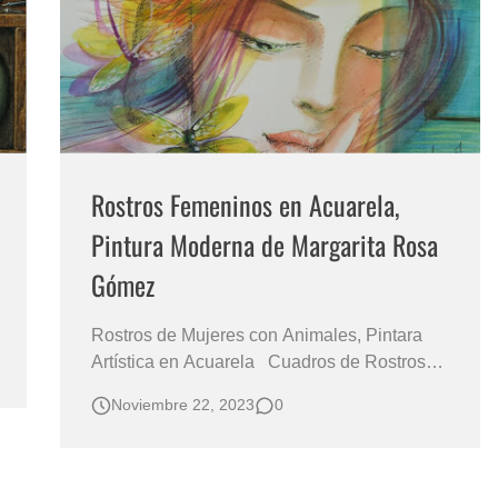
Rostros Femeninos en Acuarela,
Pintura Moderna de Margarita Rosa
Gómez
Rostros de Mujeres con Animales, Pintara
Artística en Acuarela Cuadros de Rostros
de Mujeres Bonitas Pintadas con Acuarela
Noviembre 22, 2023
0
Arte Rostros Femeninos Pintados al Óleo
Retratos de Mujeres Pintados con Acuarela
Dibujos Libélulas y Rostros de Mujeres
Dibujos en Acuarela de Rostros de Muj…