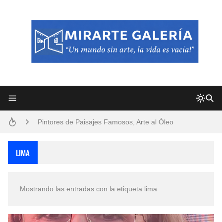
Frutas y Flores Para Colorear Imágenes
Pintores de Paisajes Famosos, Arte al Óleo
Dibujos para Colorear, una Actividad Divertida para Niños y Niñas
LIMA
Dibujos Fáciles Para Pintar con Acrílico (Minimalismo Artístico)
Mostrando las entradas con la etiqueta
lima
Convocatoria exposición itinerante "SEMILLAS DE ARMONÍA 2025"
San Valentín Dibujos a Lápiz del 14 de Febrero