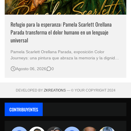
Refugio para la esperanza: Pamela Scarlett Orellana
Parada transforma el dolor humano en un lenguaje
universal
Pamela Scarlett Orellana Parada, exposición Color
Journeys: una pintura que abraza la memoria y la dignidad
La primera mirada basta para comprender que algunas
Agosto 06, 2026
0
obras no necesitan levantar la voz para permanecer en la
memoria. "Refuge in Your Mantle", de la artista Pamela
Scarlett Orella…
DEVELOPED BY
ZKREATIONS
— © YOUR COPYRIGHT 2024
CONTRIBUYENTES