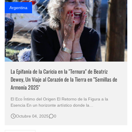
Argentina
La Epifanía de la Caricia en la "Ternura" de Beatriz
Dewey, Un Viaje al Corazón de la Tierra en "Semillas de
Armonía 2025"
El Eco Íntimo del Origen El Retorno de la Figura a la
Esencia En un horizonte artístico donde la
conceptualización a menudo se antepone al sentimiento, la
Octubre 04, 2025
0
obra de la artista visual Beatriz Dewey, consagrada pintora
de Argentina, irrumpe con la fuerza prístina de lo auténtico.
Su más reciente ól…