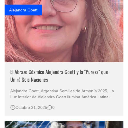
Rostros Bellos, La Perfección del Dibujo A Lápiz, Biryulina Vita
Alejandra Goett
Fotos Artísticas de las Actrices de Hollywood Más Bellas del Mundo
Que significan los cuadros de negras africanas?
El mundo del arte en pintura surrealista
El Abrazo Cósmico Alejandra Goett y la "Pureza" que
Unirá Seis Naciones
Alejandra Goett, Argentina Semillas de Armonía 2025, La
Luz Interior de Alejandra Goett Ilumina América Latina
Pureza: El Refugio del Color en la Gira Internacional de
Octubre 21, 2025
0
Arte En un mundo que a menudo se define por sus
distancias, el arte insiste en construir puentes, busca el
lenguaje común, esa …