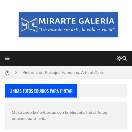
Frutas y Flores Para Colorear Imágenes
Pintores de Paisajes Famosos, Arte al Óleo
Dibujos para Colorear, una Actividad Divertida para Niños y Niñas
LINDAS FOTOS EQUINOS PARA PINTAR
Dibujos Fáciles Para Pintar con Acrílico (Minimalismo Artístico)
Mostrando las entradas con la etiqueta
lindas fotos
Convocatoria exposición itinerante "SEMILLAS DE ARMONÍA 2025"
equinos para pintar
San Valentín Dibujos a Lápiz del 14 de Febrero