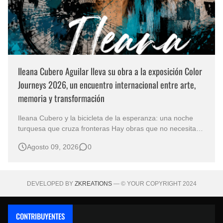
Ileana Cubero Aguilar lleva su obra a la exposición Color
Journeys 2026, un encuentro internacional entre arte,
memoria y transformación
Ileana Cubero y la bicicleta de la esperanza: una noche
turquesa que cruza fronteras Hay obras que no necesitan
representar un lugar específico para hablarnos de un
Agosto 09, 2026
0
mundo reconocible. En Noche turqueza, de la artista
costarricense Ileana Cubero Aguilar, una bicicleta parece
avanzar entre fragment…
DEVELOPED BY
ZKREATIONS
— © YOUR COPYRIGHT 2024
CONTRIBUYENTES