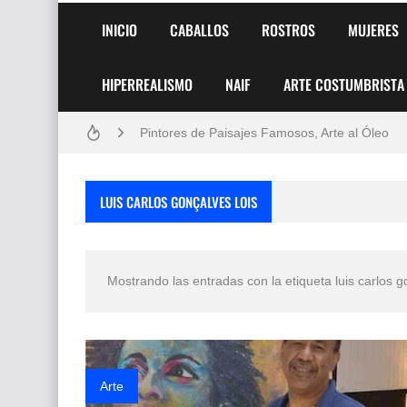
INICIO
CABALLOS
ROSTROS
MUJERES
HIPERREALISMO
NAIF
ARTE COSTUMBRISTA
Frutas y Flores Para Colorear Imágenes
Pintores de Paisajes Famosos, Arte al Óleo
Dibujos para Colorear, una Actividad Divertida
LUIS CARLOS GONÇALVES LOIS
Dibujos Fáciles Para Pintar con Acrílico (Minim
Convocatoria exposición itinerante "SEMILL
Mostrando las entradas con la etiqueta
luis carlos g
San Valentín Dibujos a Lápiz del 14 de Febrer
Rostros Bellos, La Perfección del Dibujo A Lápiz
Fotos Artísticas de las Actrices de Hollywood
Arte