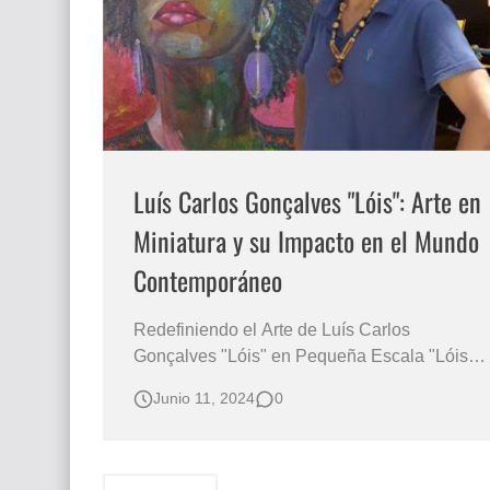
Que significan los cuadros de negras africana
El mundo del arte en pintura surrealista
Luís Carlos Gonçalves "Lóis": Arte en
Miniatura y su Impacto en el Mundo
Contemporáneo
Redefiniendo el Arte de Luís Carlos
Gonçalves "Lóis" en Pequeña Escala "Lóis"
Un Maestro de las Miniaturas Marinas En el
Junio 11, 2024
0
diverso y transformador mundo del arte, la
creatividad no conoce límites, y este hecho
se evidencia claramente en la obra de Luís
Carlos Gonçalves, más …