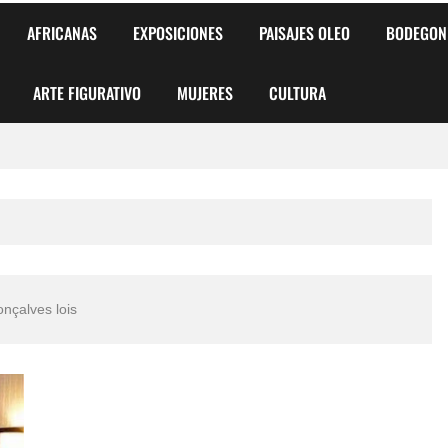
AFRICANAS
EXPOSICIONES
PAISAJES OLEO
BODEGON
ARTE FIGURATIVO
MUJERES
CULTURA
 para Niños y Niñas
alismo Artístico)
AS DE ARMONÍA 2025"
onçalves lois
o
, Biryulina Vita
 Más Bellas del Mundo