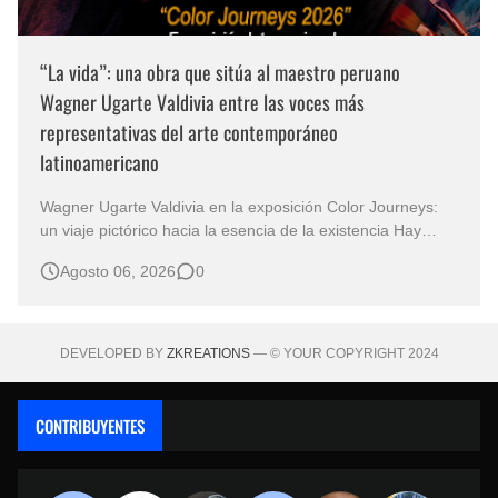
“La vida”: una obra que sitúa al maestro peruano
Wagner Ugarte Valdivia entre las voces más
representativas del arte contemporáneo
latinoamericano
Wagner Ugarte Valdivia en la exposición Color Journeys:
un viaje pictórico hacia la esencia de la existencia Hay
obras que no buscan describir el mundo, sino iluminar
Agosto 06, 2026
0
aquello que permanece oculto en la conciencia humana.
Esa es la primera sensación que despierta "La vida" , una
creación…
DEVELOPED BY
ZKREATIONS
— © YOUR COPYRIGHT 2024
CONTRIBUYENTES