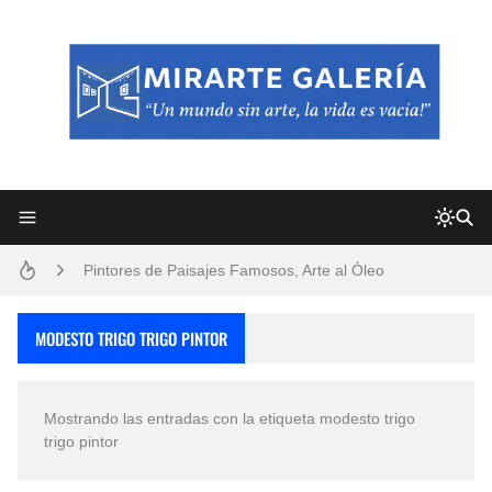
Frutas y Flores Para Colorear Imágenes
Pintores de Paisajes Famosos, Arte al Óleo
Dibujos para Colorear, una Actividad Divertida para Niños y Niñas
MODESTO TRIGO TRIGO PINTOR
Dibujos Fáciles Para Pintar con Acrílico (Minimalismo Artístico)
Mostrando las entradas con la etiqueta
modesto trigo
Convocatoria exposición itinerante "SEMILLAS DE ARMONÍA 2025"
trigo pintor
San Valentín Dibujos a Lápiz del 14 de Febrero