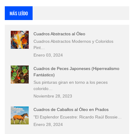
Rostros Bellos, La Perfección del Dibujo A Lápiz, Biryulina Vita
MÁS LEÍDO
Fotos Artísticas de las Actrices de Hollywood Más Bellas del Mundo
Cuadros Abstractos al Óleo
Que significan los cuadros de negras africanas?
Cuadros Abstractos Modernos y Coloridos
Pint…
El mundo del arte en pintura surrealista
Enero 03, 2024
Cuadros de Peces Japoneses (Hiperrealismo
Fantástico)
Sus pinturas giran en torno a los peces
colorido…
Noviembre 28, 2023
Cuadros de Caballos al Óleo en Prados
"El Esplendor Ecuestre: Ricardo Raúl Bossie…
Enero 28, 2024