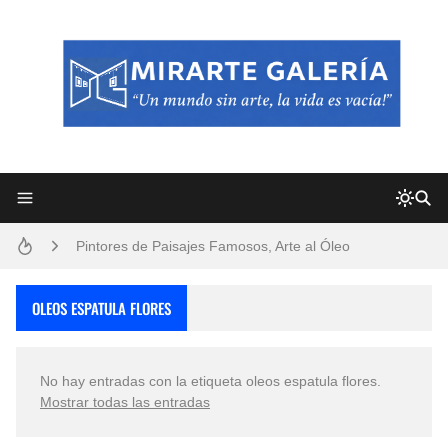
Frutas y Flores Para Colorear Imágenes
Pintores de Paisajes Famosos, Arte al Óleo
Dibujos para Colorear, una Actividad Divertida para Niños y Niñas
OLEOS ESPATULA FLORES
Dibujos Fáciles Para Pintar con Acrílico (Minimalismo Artístico)
No hay entradas con la etiqueta
oleos espatula flores
.
Convocatoria exposición itinerante "SEMILLAS DE ARMONÍA 2025"
Mostrar todas las entradas
San Valentín Dibujos a Lápiz del 14 de Febrero