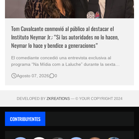
Tom Cavalcante conmovió al público al destacar el
Instituto Neymar Jr.: “Si las autoridades no lo hacen,
Neymar lo hace y bendice a generaciones”
El comediante concedió una entrevista exclusiva al
programa “Na Mídia com a Laluche” durante la sexta
edición de la Subasta del Instituto Neymar Jr., uno de los
Agosto 07, 2026
0
eventos benéficos más importantes de Brasil. En medio del
glamour de la sexta edición de la Subasta del Instituto
Neymar Jr., considerad…
DEVELOPED BY
ZKREATIONS
— © YOUR COPYRIGHT 2024
CONTRIBUYENTES