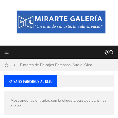
Frutas y Flores Para Colorear Imágenes
Pintores de Paisajes Famosos, Arte al Óleo
Dibujos para Colorear, una Actividad Divertida para Niños y Niñas
PAISAJES PARISINOS AL OLEO
Dibujos Fáciles Para Pintar con Acrílico (Minimalismo Artístico)
Mostrando las entradas con la etiqueta
paisajes parisinos
Convocatoria exposición itinerante "SEMILLAS DE ARMONÍA 2025"
al oleo
San Valentín Dibujos a Lápiz del 14 de Febrero