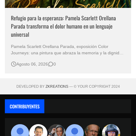
Refugio para la esperanza: Pamela Scarlett Orellana
Parada transforma el dolor humano en un lenguaje
universal
Pamela Scarlett Orellana Parada, exposición Color
Journeys: una pintura que abraza la memoria y la dignidad
La primera mirada basta para comprender que algunas
Agosto 06, 2026
0
obras no necesitan levantar la voz para permanecer en la
memoria. "Refuge in Your Mantle", de la artista Pamela
Scarlett Orella…
DEVELOPED BY
ZKREATIONS
— © YOUR COPYRIGHT 2024
CONTRIBUYENTES