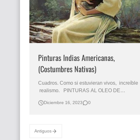
Que significan los cuadros de negras africana
El mundo del arte en pintura surrealista
Pinturas Indias Americanas,
(Costumbres Nativas)
Cuadros. Como si estuvieran vivos, increíble
realismo. PINTURAS AL OLEO DE
MUJERES INDÍGENAS Retratos al Óleo de
Diciembre 16, 2023
0
Indias de Tribus y Clanes de Estados Unidos
de América INDÍGENAS AMERICANOS
PINTADOS AL ÓLEO Pinturas Indigenistas
Pintores Retratistas de Estados Unidos de
Antiguos
América CUA…