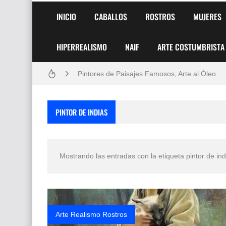
INICIO
CABALLOS
ROSTROS
MUJERES
HIPERREALISMO
NAIF
ARTE COSTUMBRISTA
Frutas y Flores Para Colorear Imágenes
Pintores de Paisajes Famosos, Arte al Óleo
Dibujos para Colorear, una Actividad Divertida
PINTOR DE INDIAS
Dibujos Fáciles Para Pintar con Acrílico (Minim
Convocatoria exposición itinerante "SEMILL
Mostrando las entradas con la etiqueta
pintor de ind
San Valentín Dibujos a Lápiz del 14 de Febrer
Rostros Bellos, La Perfección del Dibujo A Lápiz
Fotos Artísticas de las Actrices de Hollywood
Arte Realismo Rostros