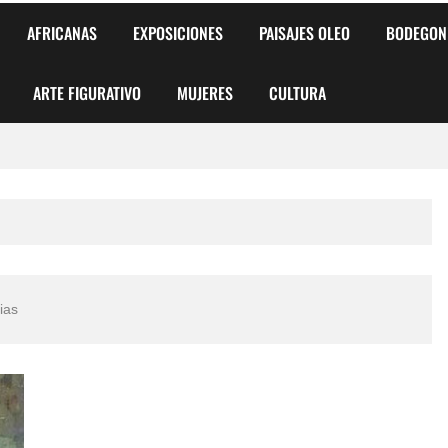
AFRICANAS
EXPOSICIONES
PAISAJES OLEO
BODEGON
ARTE FIGURATIVO
MUJERES
CULTURA
 para Niños y Niñas
alismo Artístico)
AS DE ARMONÍA 2025"
ias
o
, Biryulina Vita
 Más Bellas del Mundo