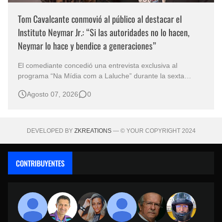
Tom Cavalcante conmovió al público al destacar el
Instituto Neymar Jr.: “Si las autoridades no lo hacen,
Neymar lo hace y bendice a generaciones”
El comediante concedió una entrevista exclusiva al
programa “Na Mídia com a Laluche” durante la sexta
edición de la Subasta del Instituto Neymar Jr., uno de los
Agosto 07, 2026
0
eventos benéficos más importantes de Brasil. En medio del
glamour de la sexta edición de la Subasta del Instituto
Neymar Jr., considerad…
DEVELOPED BY
ZKREATIONS
— © YOUR COPYRIGHT 2024
CONTRIBUYENTES