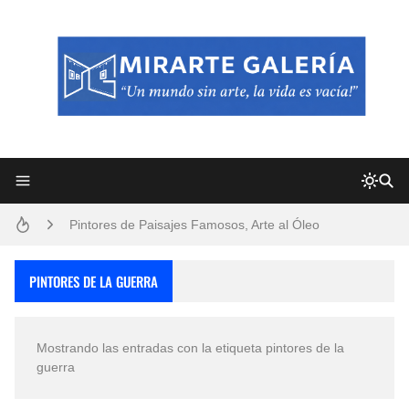
Frutas y Flores Para Colorear Imágenes
Pintores de Paisajes Famosos, Arte al Óleo
Dibujos para Colorear, una Actividad Divertida para Niños y Niñas
PINTORES DE LA GUERRA
Dibujos Fáciles Para Pintar con Acrílico (Minimalismo Artístico)
Mostrando las entradas con la etiqueta
pintores de la
Convocatoria exposición itinerante "SEMILLAS DE ARMONÍA 2025"
guerra
San Valentín Dibujos a Lápiz del 14 de Febrero