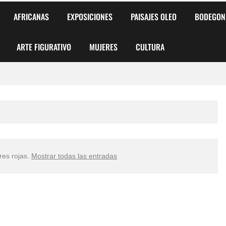
AFRICANAS
EXPOSICIONES
PAISAJES OLEO
BODEGON
ARTE FIGURATIVO
MUJERES
CULTURA
 para Niños y Niñas
alismo Artístico)
AS DE ARMONÍA 2025"
res rojas
.
Mostrar todas las entradas
o
, Biryulina Vita
 Más Bellas del Mundo