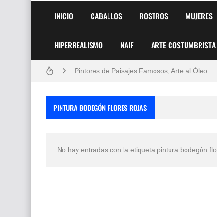
INICIO
CABALLOS
ROSTROS
MUJERES
HIPERREALISMO
NAIF
ARTE COSTUMBRISTA
Frutas y Flores Para Colorear Imágenes
Pintores de Paisajes Famosos, Arte al Óleo
Dibujos para Colorear, una Actividad Divertida
PINTURA BODEGÓN FLORES ROJAS
Dibujos Fáciles Para Pintar con Acrílico (Minim
Convocatoria exposición itinerante "SEMILL
No hay entradas con la etiqueta
pintura bodegón flo
San Valentín Dibujos a Lápiz del 14 de Febrer
Rostros Bellos, La Perfección del Dibujo A Lápiz
Fotos Artísticas de las Actrices de Hollywood