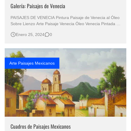
Galería: Paisajes de Venecia
PAISAJES DE VENECIA Pintura Paisaje de Venecia al Óleo
Sobre Lienzo Arte Paisaje Venecia Óleo Venecia Pintada al
Óleo por Licio Passon Paisajes Venecianos al Óleo Pintura
Enero 25, 2024
0
de Venecia al Óleo Los canales de Venecia son
encantadores y románticos por varias razones: 1. Historia
y Cultura: Los cana…
Arte Paisajes Mexicanos
Cuadros de Paisajes Mexicanos