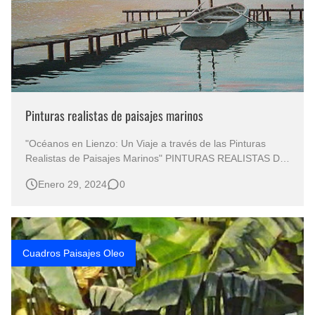
Pinturas realistas de paisajes marinos
"Océanos en Lienzo: Un Viaje a través de las Pinturas
Realistas de Paisajes Marinos" PINTURAS REALISTAS DE
PAISAJES MARINOS Paisaje Marino Pintado al Óleo
Enero 29, 2024
0
Pintura Paisaje Marino Óleo Sobre Lienzo PAISAJE
MARINO ÓLEO Paisajes Marinos "La Magia del Realismo
que Captura la Esencia…
Cuadros Paisajes Oleo