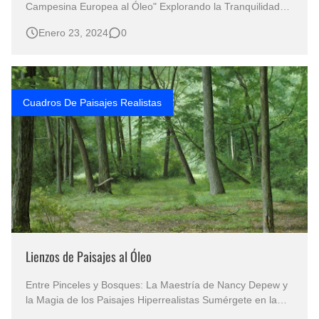
Campesina Europea al Óleo" Explorando la Tranquilidad
Pictórica: Los Apacibles Paisajes Realistas al Óleo que
Enero 23, 2024
0
Capturan la Vida Campesina de Europa Paisajes
campesinos de Europa al óleo pintura paisajes al óleo
sobre lienzo paisajes a…
Cuadros De Paisajes Realistas
Lienzos de Paisajes al Óleo
Entre Pinceles y Bosques: La Maestría de Nancy Depew y
la Magia de los Paisajes Hiperrealistas Sumérgete en la
Belleza Inigualable de los Paisajes Boscosos de Nancy