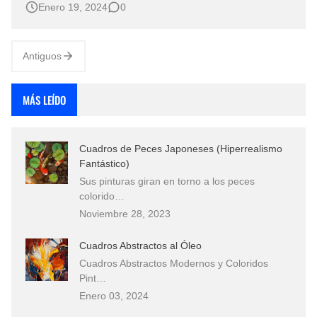
Enero 19, 2024
0
Depew y Otros Maestros del Realismo En el vasto lienzo
de la pintura realista, los paisajes naturales son oasis de
belleza que perdur…
Antiguos
MÁS LEÍDO
Cuadros de Peces Japoneses (Hiperrealismo
Fantástico)
Sus pinturas giran en torno a los peces
colorido…
Noviembre 28, 2023
Cuadros Abstractos al Óleo
Cuadros Abstractos Modernos y Coloridos
Pint…
Enero 03, 2024