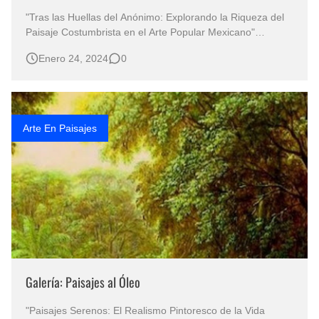
"Tras las Huellas del Anónimo: Explorando la Riqueza del
Paisaje Costumbrista en el Arte Popular Mexicano"
CUADROS DE PAISAJES MEXICANOS Pintura Paisajes
Enero 24, 2024
0
Mexicanos al Óleo Paisajes Mexicanos Pintados al Óleo
Sobre Lienzo Arte: Paisajes Mexicanos Óleo PINTURA
PAISAJE MEXICANO Pai…
Arte En Paisajes
Galería: Paisajes al Óleo
"Paisajes Serenos: El Realismo Pintoresco de la Vida