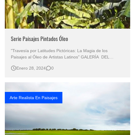
Serie Paisajes Pintados Óleo
"Travesía por Latitudes Pictóricas: La Magia de los
Paisajes al Óleo de Artistas Latinos" GALERÍA DEL
PAISAJE LATINOAMERICANO AL OLEO Mauricio Rizo
Enero 28, 2024
0
Paisajes naturales pintados con gran realismo PINTORES
ESPECIALISTAS EN PAISAJES Paisajismo Extremos en la
Pintura Artística PA…
Arte Realista En Paisajes