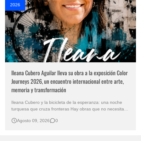
2026
Ileana Cubero Aguilar lleva su obra a la exposición Color
Journeys 2026, un encuentro internacional entre arte,
memoria y transformación
Ileana Cubero y la bicicleta de la esperanza: una noche
turquesa que cruza fronteras Hay obras que no necesitan
representar un lugar específico para hablarnos de un
Agosto 09, 2026
0
mundo reconocible. En Noche turqueza, de la artista
costarricense Ileana Cubero Aguilar, una bicicleta parece
avanzar entre fragment…