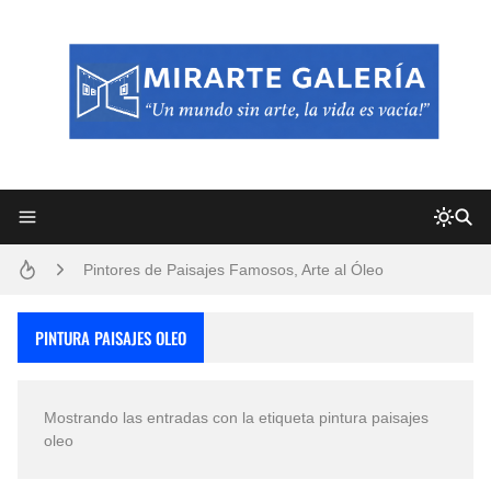
Frutas y Flores Para Colorear Imágenes
Pintores de Paisajes Famosos, Arte al Óleo
Dibujos para Colorear, una Actividad Divertida para Niños y Niñas
PINTURA PAISAJES OLEO
Dibujos Fáciles Para Pintar con Acrílico (Minimalismo Artístico)
Mostrando las entradas con la etiqueta
pintura paisajes
Convocatoria exposición itinerante "SEMILLAS DE ARMONÍA 2025"
oleo
San Valentín Dibujos a Lápiz del 14 de Febrero