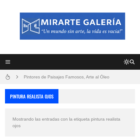
Frutas y Flores Para Colorear Imágenes
Pintores de Paisajes Famosos, Arte al Óleo
Dibujos para Colorear, una Actividad Divertida para Niños y Niñas
PINTURA REALISTA OJOS
Dibujos Fáciles Para Pintar con Acrílico (Minimalismo Artístico)
Mostrando las entradas con la etiqueta
pintura realista
Convocatoria exposición itinerante "SEMILLAS DE ARMONÍA 2025"
ojos
San Valentín Dibujos a Lápiz del 14 de Febrero