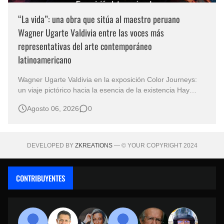
“La vida”: una obra que sitúa al maestro peruano
Wagner Ugarte Valdivia entre las voces más
representativas del arte contemporáneo
latinoamericano
Wagner Ugarte Valdivia en la exposición Color Journeys:
un viaje pictórico hacia la esencia de la existencia Hay
obras que no buscan describir el mundo, sino iluminar
Agosto 06, 2026
0
aquello que permanece oculto en la conciencia humana.
Esa es la primera sensación que despierta "La vida" , una
creación…
DEVELOPED BY
ZKREATIONS
— © YOUR COPYRIGHT 2024
CONTRIBUYENTES