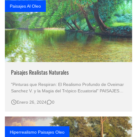
Paisajes Al Oleo
Paisajes Realistas Naturales
"Pinturas que Respiran: El Realismo Profundo de Oveimar
Sanchez V. y la Magia del Trópico Ecuatorial" PAISAJES
REALISTAS NATURALES Paisajes Realista Óleo Sobre
Enero 26, 2024
0
Lienzo Pintura Paisajes Reales al Óleo Pintor Oveimar
Sanchez V. Paisajes al Óleo Sobre Lienzo Pintura Paisajes
Realista…
Hiperrealismo Paisajes Oleo