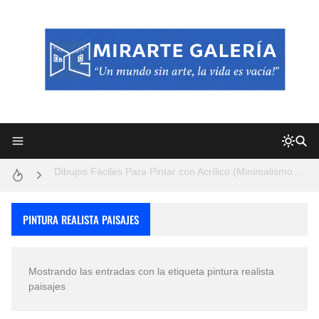
Frutas y Flores Para Colorear Imágenes
Pintores de Paisajes Famosos, Arte al Óleo
Dibujos para Colorear, una Actividad Divertida para Niños y Niñas
Dibujos Fáciles Para Pintar con Acrílico (Minimalismo Artístico)
Convocatoria exposición itinerante "SEMILLAS DE ARMONÍA 2025"
San Valentín Dibujos a Lápiz del 14 de Febrero
PINTURA REALISTA PAISAJES
Rostros Bellos, La Perfección del Dibujo A Lápiz, Biryulina Vita
Mostrando las entradas con la etiqueta
pintura realista
Fotos Artísticas de las Actrices de Hollywood Más Bellas del Mundo
paisajes
Que significan los cuadros de negras africanas?