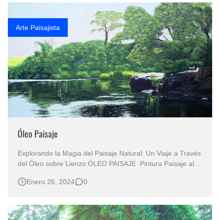
El mundo del arte en pintura surrealista
Arte Paisajista
Óleo Paisaje
Explorando la Magia del Paisaje Natural: Un Viaje a Través
del Óleo sobre Lienzo ÓLEO PAISAJE Pintura Paisaje al
Óleo Sobre Lienzo PAISAJES AL ÓLEO Pintura Paisaje
Enero 26, 2024
0
Realista al Óleo Arte: Paisaje Pintado al Óleo Pintura
Realista de Paisajes Paisajes Realistas al Óleo Paisajes La
pintura artísti…