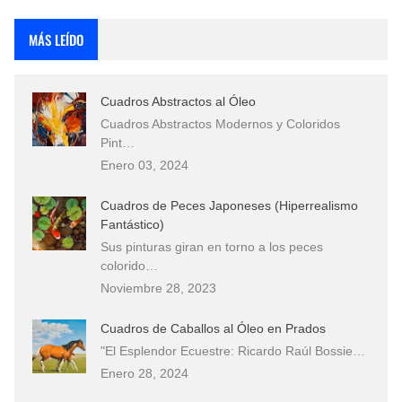
Rostros Bellos, La Perfección del Dibujo A Lápiz, Biryulina Vita
MÁS LEÍDO
Fotos Artísticas de las Actrices de Hollywood Más Bellas del Mundo
Cuadros Abstractos al Óleo
Que significan los cuadros de negras africanas?
Cuadros Abstractos Modernos y Coloridos
Pint…
El mundo del arte en pintura surrealista
Enero 03, 2024
Cuadros de Peces Japoneses (Hiperrealismo
Fantástico)
Sus pinturas giran en torno a los peces
colorido…
Noviembre 28, 2023
Cuadros de Caballos al Óleo en Prados
"El Esplendor Ecuestre: Ricardo Raúl Bossie…
Enero 28, 2024