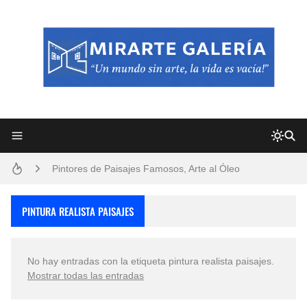
Frutas y Flores Para Colorear Imágenes
Pintores de Paisajes Famosos, Arte al Óleo
Dibujos para Colorear, una Actividad Divertida para Niños y Niñas
PINTURA REALISTA PAISAJES
Dibujos Fáciles Para Pintar con Acrílico (Minimalismo Artístico)
No hay entradas con la etiqueta
pintura realista paisajes
.
Convocatoria exposición itinerante "SEMILLAS DE ARMONÍA 2025"
Mostrar todas las entradas
San Valentín Dibujos a Lápiz del 14 de Febrero