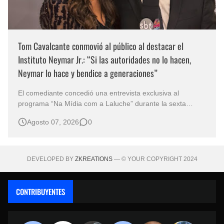
Tom Cavalcante conmovió al público al destacar el
Instituto Neymar Jr.: “Si las autoridades no lo hacen,
Neymar lo hace y bendice a generaciones”
El comediante concedió una entrevista exclusiva al
programa “Na Mídia com a Laluche” durante la sexta
edición de la Subasta del Instituto Neymar Jr., uno de los
Agosto 07, 2026
0
eventos benéficos más importantes de Brasil. En medio del
glamour de la sexta edición de la Subasta del Instituto
Neymar Jr., considerad…
DEVELOPED BY
ZKREATIONS
— © YOUR COPYRIGHT 2024
CONTRIBUYENTES